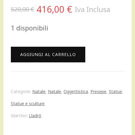
Il
Il
416,00
€
Iva Inclusa
520,00
€
prezzo
prezzo
1 disponibili
originale
attuale
era:
è:
Lladrò
AGGIUNGI AL CARRELLO
520,00 €.
416,00 €.
Figura
statua
Melchiorre
Categorie:
Natale
,
Natale
,
Oggettistica
,
Presepe
,
Statue
,
Re
Statue e sculture
Magi
Marchio:
Lladró
in
porcellana