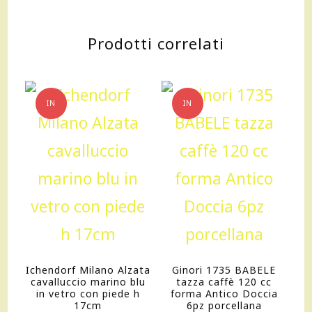
presepe
Prodotti correlati
natale
01001423
quantità
IN
IN
OFFERTA!
OFFERTA!
Ichendorf Milano Alzata
Ginori 1735 BABELE
cavalluccio marino blu
tazza caffè 120 cc
in vetro con piede h
forma Antico Doccia
17cm
6pz porcellana