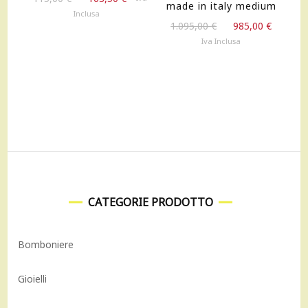
made in italy medium
prezzo
prezzo
Inclusa
Il
Il
originale
attuale
1.095,00
€
985,00
€
prezzo
prezz
era:
è:
Iva Inclusa
originale
attual
115,00 €.
103,50 €.
era:
è:
1.095,00 €.
985,00
CATEGORIE PRODOTTO
Bomboniere
Gioielli