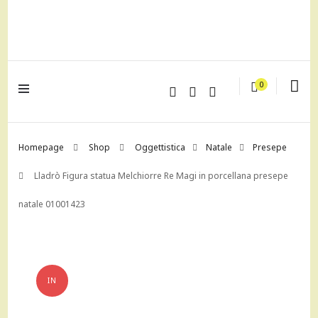
lagrustore.com
0
Homepage
Shop
Oggettistica
Natale
Presepe
Lladrò Figura statua Melchiorre Re Magi in porcellana presepe
natale 01001423
IN
OFFERTA!