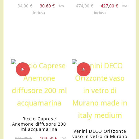
Il
Il
Il
Il
34,00
€
30,60
€
474,00
€
427,00
€
Iva
Iva
prezzo
prezzo
prezzo
prezzo
Inclusa
Inclusa
originale
attuale
originale
attuale
era:
è:
era:
è:
34,00 €.
30,60 €.
474,00 €.
427,00 €.
IN
IN
OFFERTA!
OFFERTA!
Riccio Caprese
Anemone diffusore 200
ml acquamarina
Venini DECO Orizzonte
vaso in vetro di Murano
Il
Il
115,00
€
103,50
€
Iva