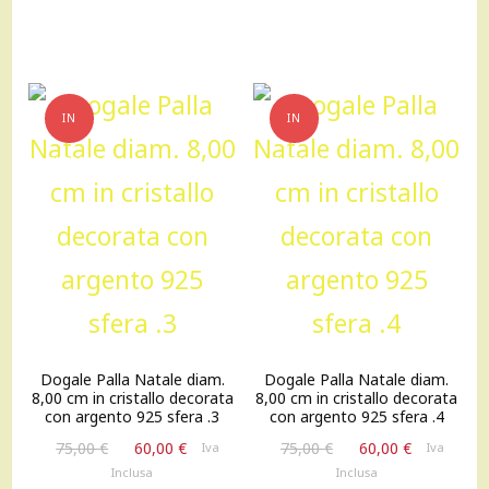
originale
attuale
originale
attuale
era:
è:
era:
è:
75,00 €.
60,00 €.
75,00 €.
60,00 €.
IN
IN
OFFERTA!
OFFERTA!
Dogale Palla Natale diam.
Dogale Palla Natale diam.
8,00 cm in cristallo decorata
8,00 cm in cristallo decorata
con argento 925 sfera .3
con argento 925 sfera .4
Il
Il
Il
Il
75,00
€
60,00
€
75,00
€
60,00
€
Iva
Iva
prezzo
prezzo
prezzo
prezzo
Inclusa
Inclusa