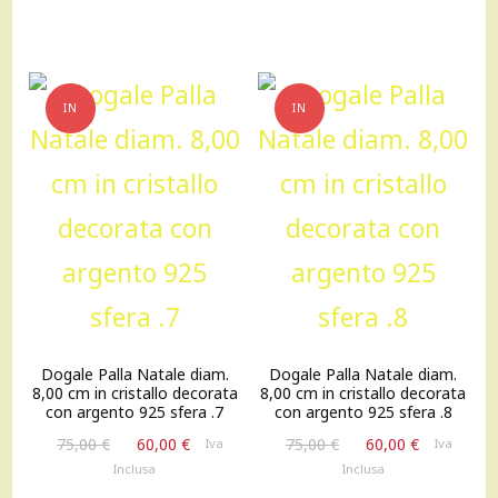
era:
è:
era:
è:
75,00 €.
60,00 €.
75,00 €.
60,00 €.
IN
IN
OFFERTA!
OFFERTA!
Dogale Palla Natale diam.
Dogale Palla Natale diam.
8,00 cm in cristallo decorata
8,00 cm in cristallo decorata
con argento 925 sfera .7
con argento 925 sfera .8
Il
Il
Il
Il
75,00
€
60,00
€
75,00
€
60,00
€
Iva
Iva
prezzo
prezzo
prezzo
prezzo
Inclusa
Inclusa
originale
attuale
originale
attuale