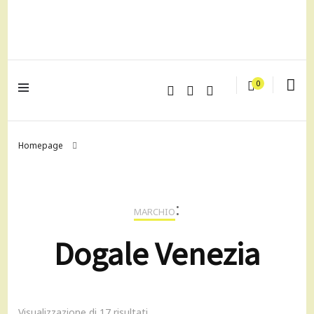
lagrustore.com
0
Homepage
:
MARCHIO
Dogale Venezia
Visualizzazione di 17 risultati