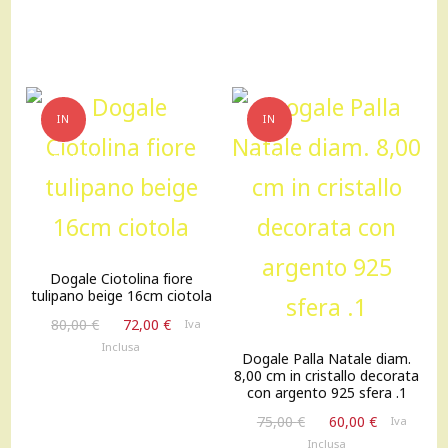
IN
IN
OFFERTA!
OFFERTA!
Dogale Ciotolina fiore
tulipano beige 16cm ciotola
Il
Il
80,00
€
72,00
€
Iva
prezzo
prezzo
Inclusa
Dogale Palla Natale diam.
originale
attuale
8,00 cm in cristallo decorata
era:
è:
con argento 925 sfera .1
80,00 €.
72,00 €.
Il
Il
75,00
€
60,00
€
Iva
prezzo
prezzo
Inclusa