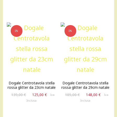
135,00 €.
122,00 €.
IN
IN
OFFERTA!
OFFERTA!
Dogale Centrotavola stella
Dogale Centrotavola stella
rossa glitter da 23cm natale
rossa glitter da 29cm natale
Il
Il
Il
Il
139,00
€
125,00
€
185,00
€
148,00
€
Iva
Iva
prezzo
prezzo
prezzo
prezzo
Inclusa
Inclusa
originale
attuale
originale
attuale
era:
è:
era:
è:
139,00 €.
125,00 €.
185,00 €.
148,00 €