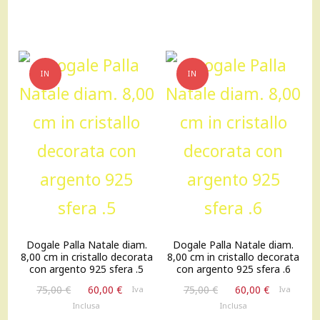
originale
attuale
originale
attuale
era:
è:
era:
è:
75,00 €.
60,00 €.
75,00 €.
60,00 €.
IN
IN
OFFERTA!
OFFERTA!
Dogale Palla Natale diam.
Dogale Palla Natale diam.
8,00 cm in cristallo decorata
8,00 cm in cristallo decorata
con argento 925 sfera .5
con argento 925 sfera .6
Il
Il
Il
Il
75,00
€
60,00
€
75,00
€
60,00
€
Iva
Iva
prezzo
prezzo
prezzo
prezzo
Inclusa
Inclusa
originale
attuale
originale
attuale