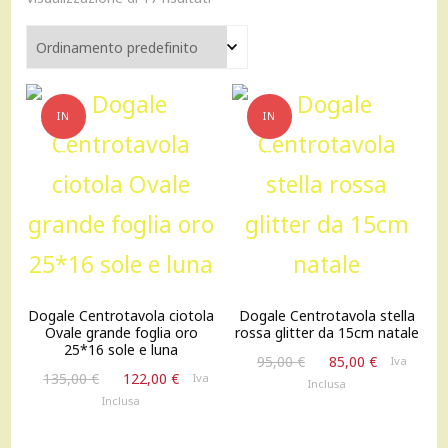
IN
IN
OFFERTA!
OFFERTA!
Dogale Centrotavola ciotola
Dogale Centrotavola stella
Ovale grande foglia oro
rossa glitter da 15cm natale
25*16 sole e luna
Il
Il
95,00
€
85,00
€
Iva
Il
Il
135,00
€
122,00
€
Iva
prezzo
prezzo
Inclusa
prezzo
prezzo
originale
attuale
Inclusa
originale
attuale
era:
è:
era:
è:
95,00 €.
85,00 €.