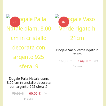
era:
è:
era:
è:
75,00 €.
60,00 €.
75,00 €.
60,00 €.
IN
IN
OFFERTA!
OFFERTA!
Dogale Vaso Verde rigato h
21cm
Il
Il
160,00
€
144,00
€
Iva
prezzo
prezzo
Inclusa
originale
attuale
era:
è:
Dogale Palla Natale diam.
160,00 €.
144,00 €
8,00 cm in cristallo decorata
con argento 925 sfera .9
Il
Il
75,00
€
60,00
€
Iva
prezzo
prezzo
Inclusa
originale
attuale