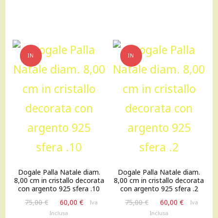
originale
attuale
era:
è:
75,00 €.
60,00 €.
IN
IN
OFFERTA!
OFFERTA!
Dogale Palla Natale diam.
Dogale Palla Natale diam.
8,00 cm in cristallo decorata
8,00 cm in cristallo decorata
con argento 925 sfera .10
con argento 925 sfera .2
Il
Il
Il
Il
75,00
€
60,00
€
75,00
€
60,00
€
Iva
Iva
prezzo
prezzo
prezzo
prezzo
Inclusa
Inclusa