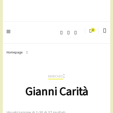
lagrustore.com
0
Homepage
:
MARCHIO
Gianni Carità
Visualizzazione di 1-30 di 37 risultati