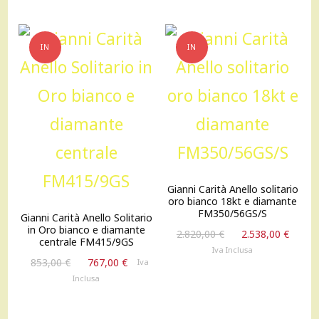
1.075,00 €.
967,00 
IN
IN
OFFERTA!
OFFERTA!
Gianni Carità Anello solitario
oro bianco 18kt e diamante
FM350/56GS/S
Gianni Carità Anello Solitario
in Oro bianco e diamante
Il
Il
2.820,00
€
2.538,00
€
centrale FM415/9GS
prezzo
prez
Iva Inclusa
Il
Il
originale
attu
853,00
€
767,00
€
Iva
prezzo
prezzo
era:
è:
Inclusa
originale
attuale
2.820,00 €.
2.538
era:
è: