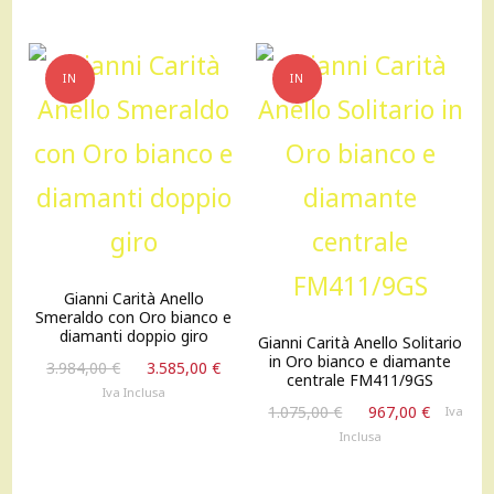
2.917,00 €.
2.625,00 €.
3.075,00 €.
2.767
IN
IN
OFFERTA!
OFFERTA!
Gianni Carità Anello
Smeraldo con Oro bianco e
diamanti doppio giro
Gianni Carità Anello Solitario
in Oro bianco e diamante
Il
Il
3.984,00
€
3.585,00
€
centrale FM411/9GS
prezzo
prezzo
Iva Inclusa
Il
Il
originale
attuale
1.075,00
€
967,00
€
Iva
prezzo
prezzo
era:
è:
Inclusa
originale
attuale
3.984,00 €.
3.585,00 €.
era:
è: