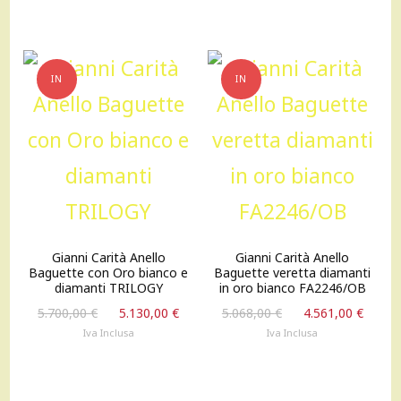
era:
è:
era:
è:
4.004,00 €.
3.603,00 €.
4.743,00 €.
4.268
IN
IN
OFFERTA!
OFFERTA!
Gianni Carità Anello
Gianni Carità Anello
Baguette con Oro bianco e
Baguette veretta diamanti
diamanti TRILOGY
in oro bianco FA2246/OB
Il
Il
Il
Il
5.700,00
€
5.130,00
€
5.068,00
€
4.561,00
€
prezzo
prezzo
prezzo
prez
Iva Inclusa
Iva Inclusa
originale
attuale
originale
attu
era:
è:
era:
è:
5.700,00 €.
5.130,00 €.
5.068,00 €.
4.561