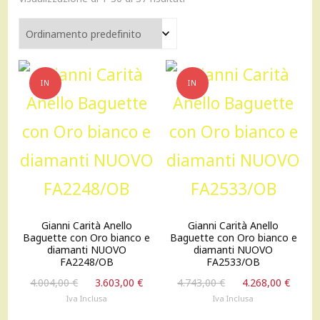
IN
IN
OFFERTA!
OFFERTA!
Gianni Carità Anello
Gianni Carità Anello
Baguette con Oro bianco e
Baguette con Oro bianco e
diamanti NUOVO
diamanti NUOVO
FA2248/OB
FA2533/OB
Il
Il
Il
Il
4.004,00
€
3.603,00
€
4.743,00
€
4.268,00
€
prezzo
prezzo
prezzo
prez
Iva Inclusa
Iva Inclusa
originale
attuale
originale
attu