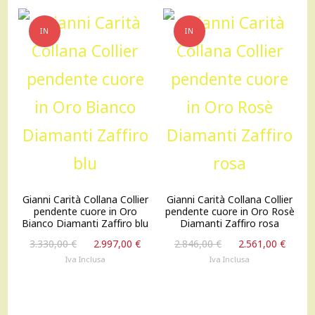
IN
IN
OFFERTA!
OFFERTA!
Gianni Carità Collana Collier
Gianni Carità Collana Collier
pendente cuore in Oro
pendente cuore in Oro Rosè
Bianco Diamanti Zaffiro blu
Diamanti Zaffiro rosa
Il
Il
Il
Il
3.330,00
€
2.997,00
€
2.846,00
€
2.561,00
€
prezzo
prezzo
prezzo
prez
Iva Inclusa
Iva Inclusa
originale
attuale
originale
attu
era:
è:
era:
è:
3.330,00 €.
2.997,00 €.
2.846,00 €.
2.561