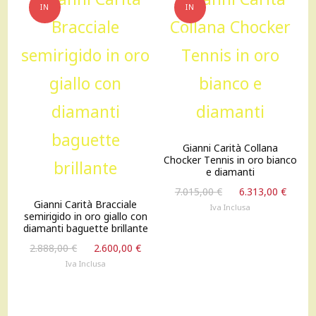
IN
IN
OFFERTA!
OFFERTA!
Gianni Carità Collana
Chocker Tennis in oro bianco
e diamanti
Il
Il
7.015,00
€
6.313,00
€
Gianni Carità Bracciale
prezzo
prez
Iva Inclusa
semirigido in oro giallo con
originale
attu
diamanti baguette brillante
era:
è:
Il
Il
2.888,00
€
2.600,00
€
7.015,00 €.
6.313
prezzo
prezzo
Iva Inclusa
originale
attuale
era:
è:
2.888,00 €.
2.600,00 €.