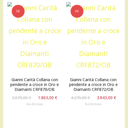
IN
IN
OFFERTA!
OFFERTA!
Gianni Carità Collana con
Gianni Carità Collana con
pendente a croce in Oro e
pendente a croce in Oro e
Diamanti CRF870/OB
Diamanti CRF872/OB
Il
Il
Il
Il
2.070,00
€
1.863,00
€
4.270,00
€
3.843,00
€
prezzo
prezzo
prezzo
prez
Iva Inclusa
Iva Inclusa
originale
attuale
originale
attu
era:
è:
era:
è:
2.070,00 €.
1.863,00 €.
4.270,00 €.
3.843