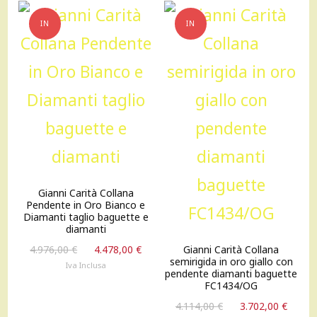
IN
IN
OFFERTA!
OFFERTA!
Gianni Carità Collana
Pendente in Oro Bianco e
Diamanti taglio baguette e
diamanti
Il
Il
4.976,00
€
4.478,00
€
Gianni Carità Collana
semirigida in oro giallo con
prezzo
prezzo
Iva Inclusa
pendente diamanti baguette
originale
attuale
FC1434/OG
era:
è:
Il
Il
4.114,00
€
3.702,00
€
4.976,00 €.
4.478,00 €.