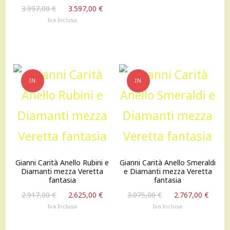
3.878,00 €.
3.490
Il
Il
3.997,00
€
3.597,00
€
prezzo
prezzo
Iva Inclusa
originale
attuale
era:
è:
3.997,00 €.
3.597,00 €.
IN
IN
OFFERTA!
OFFERTA!
Gianni Carità Anello Rubini e
Gianni Carità Anello Smeraldi
Diamanti mezza Veretta
e Diamanti mezza Veretta
fantasia
fantasia
Il
Il
Il
Il
2.917,00
€
2.625,00
€
3.075,00
€
2.767,00
€
prezzo
prezzo
prezzo
prez
Iva Inclusa
Iva Inclusa
originale
attuale
originale
attu
era:
è:
era:
è: