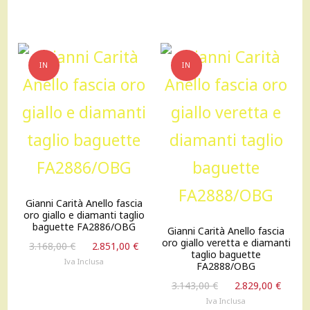
era:
è:
4.510,00 €.
4.059,00 €.
IN
IN
OFFERTA!
OFFERTA!
Gianni Carità Anello fascia
oro giallo e diamanti taglio
baguette FA2886/OBG
Gianni Carità Anello fascia
oro giallo veretta e diamanti
Il
Il
3.168,00
€
2.851,00
€
taglio baguette
prezzo
prezzo
Iva Inclusa
FA2888/OBG
originale
attuale
Il
Il
3.143,00
€
2.829,00
€
era:
è:
prezzo
prez
Iva Inclusa
3.168,00 €.
2.851,00 €.