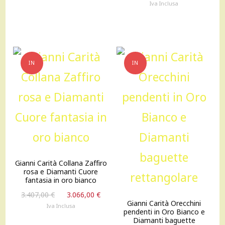
prezzo
prez
Iva Inclusa
originale
attu
era:
è:
4.114,00 €.
3.702
IN
IN
OFFERTA!
OFFERTA!
Gianni Carità Collana Zaffiro
rosa e Diamanti Cuore
fantasia in oro bianco
Il
Il
3.407,00
€
3.066,00
€
Gianni Carità Orecchini
prezzo
prezzo
Iva Inclusa
pendenti in Oro Bianco e
originale
attuale
Diamanti baguette
era:
è: