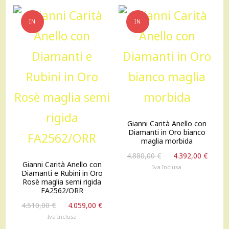
IN
IN
OFFERTA!
OFFERTA!
Gianni Carità Anello con
Diamanti in Oro bianco
maglia morbida
Il
Il
4.880,00
€
4.392,00
€
Gianni Carità Anello con
prezzo
prez
Iva Inclusa
Diamanti e Rubini in Oro
originale
attu
Rosè maglia semi rigida
era:
è:
FA2562/ORR
4.880,00 €.
4.392
Il
Il
4.510,00
€
4.059,00
€
prezzo
prezzo
Iva Inclusa
originale
attuale