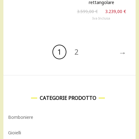
rettangolare
3.407,00 €.
3.066,00 €.
Il
Il
3.599,00
€
3.239,00
€
prezzo
prez
Iva Inclusa
originale
attu
era:
è:
3.599,00 €.
3.239
→
1
2
CATEGORIE PRODOTTO
Bomboniere
Gioielli