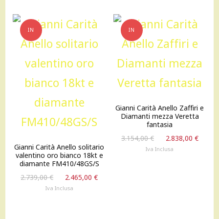
853,00 €.
767,00 €.
IN
IN
OFFERTA!
OFFERTA!
Gianni Carità Anello Zaffiri e
Diamanti mezza Veretta
fantasia
Il
Il
3.154,00
€
2.838,00
€
Gianni Carità Anello solitario
prezzo
prez
Iva Inclusa
valentino oro bianco 18kt e
originale
attu
diamante FM410/48GS/S
era:
è:
Il
Il
2.739,00
€
2.465,00
€
3.154,00 €.
2.838
prezzo
prezzo
Iva Inclusa
originale
attuale
era:
è:
2.739,00 €.
2.465,00 €.