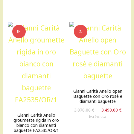
originale
attu
era:
è:
3.143,00 €.
2.829
IN
IN
OFFERTA!
OFFERTA!
Gianni Carità Anello open
Baguette con Oro rosè e
diamanti baguette
Il
Il
3.878,00
€
3.490,00
€
Gianni Carità Anello
prezzo
prez
Iva Inclusa
groumette rigida in oro
originale
attu
bianco con diamanti
era:
è:
baguette FA2535/OR/1