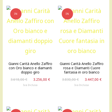
IN
IN
OFFERTA!
OFFERTA!
Gianni Carità Anello Zaffiro
Gianni Carità Anello Zaffiro
con Oro bianco e diamanti
rosa e Diamanti Cuore
doppio giro
fantasia in oro bianco
Il
Il
Il
Il
3.618,00
€
3.256,00
€
3.830,00
€
3.447,00
€
prezzo
prezzo
prezzo
prez
Iva Inclusa
Iva Inclusa
originale
attuale
originale
attu
era:
è:
era:
è:
3.618,00 €.
3.256,00 €.
3.830,00 €.
3.447