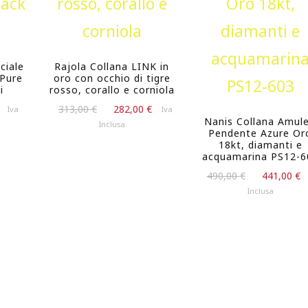
ciale
Rajola Collana LINK in
Pure
oro con occhio di tigre
i
rosso, corallo e corniola
Il
Il
Il
313,00
€
282,00
€
Iva
Iva
Nanis Collana Amule
prezzo
prezzo
prezzo
Inclusa
Pendente Azure Or
attuale
originale
attuale
18kt, diamanti e
è:
era:
è:
acquamarina PS12-6
80,10 €.
313,00 €.
282,00 €.
Il
490,00
€
441,00
€
prezzo
Inclusa
originale
era:
490,00 €.