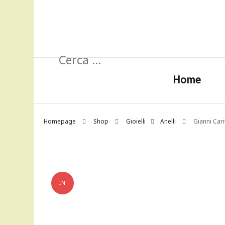
Ricerca
per:
Home
Homepage
Shop
Gioielli
Anelli
Gianni Car
IN
OFFERTA!