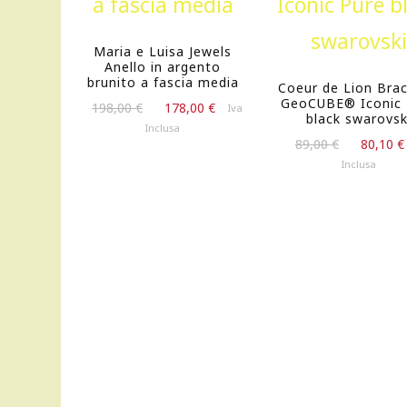
Maria e Luisa Jewels
Anello in argento
brunito a fascia media
Coeur de Lion Brac
GeoCUBE® Iconic 
Il
Il
198,00
€
178,00
€
Iva
black swarovsk
prezzo
prezzo
Inclusa
Il
originale
attuale
89,00
€
80,10
€
prezzo
era:
è:
Inclusa
originale
198,00 €.
178,00 €.
era:
89,00 €.