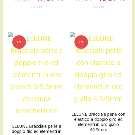
prezzo
prezzo
prezzo
prezzo
Inclusa
Inclusa
originale
attuale
originale
attuale
era:
è:
era:
è:
152,00 €.
137,00 €.
187,00 €.
168,00 €
IN
IN
OFFERTA!
OFFERTA!
LELUNE Bracciale perle con
elastico a doppio giro ed
elementi in oro giallo
LELUNE Bracciale perle a
4.5/5mm
doppio filo ed elementi in