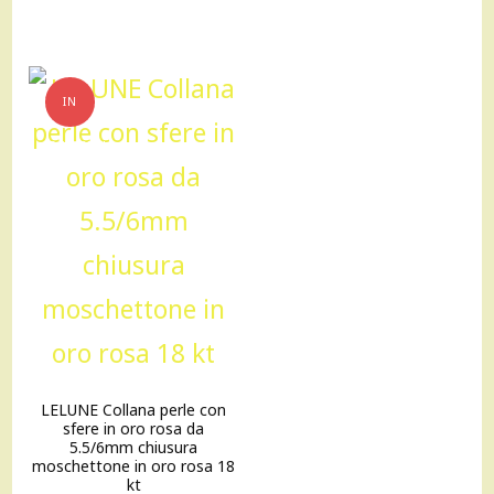
era:
è:
334,00 €.
300,00 €.
IN
OFFERTA!
LELUNE Collana perle con
sfere in oro rosa da
5.5/6mm chiusura
moschettone in oro rosa 18
kt