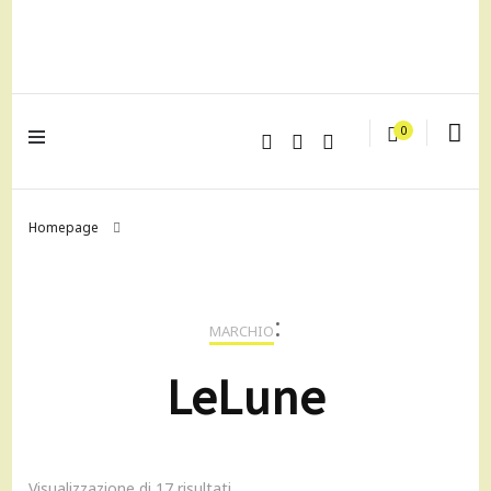
lagrustore.com
0
Homepage
:
MARCHIO
LeLune
Visualizzazione di 17 risultati