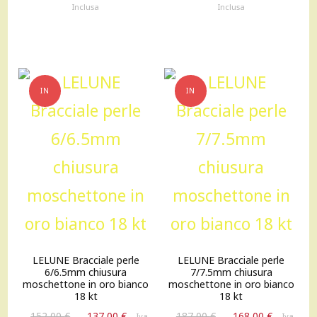
prezzo
prezzo
prezzo
prezzo
Inclusa
Inclusa
originale
attuale
originale
attuale
era:
è:
era:
è:
141,00 €.
127,00 €.
162,00 €.
145,00 €
IN
IN
OFFERTA!
OFFERTA!
LELUNE Bracciale perle
LELUNE Bracciale perle
6/6.5mm chiusura
7/7.5mm chiusura
moschettone in oro bianco
moschettone in oro bianco
18 kt
18 kt
Il
Il
Il
Il
152,00
€
137,00
€
187,00
€
168,00
€
Iva
Iva