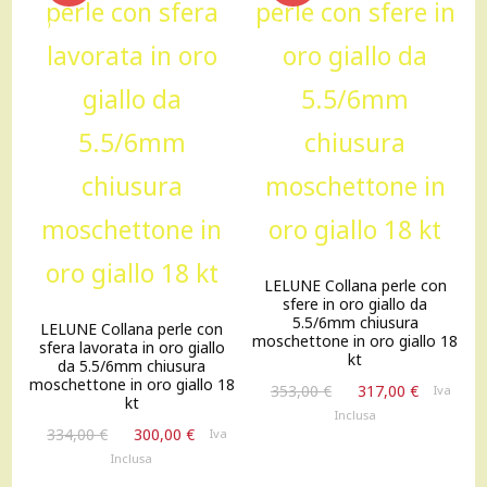
OFFERTA!
OFFERTA!
LELUNE Collana perle con
sfere in oro giallo da
5.5/6mm chiusura
LELUNE Collana perle con
moschettone in oro giallo 18
sfera lavorata in oro giallo
kt
da 5.5/6mm chiusura
moschettone in oro giallo 18
Il
Il
353,00
€
317,00
€
Iva
kt
prezzo
prezzo
Inclusa
Il
Il
originale
attuale
334,00
€
300,00
€
Iva
prezzo
prezzo
era:
è:
Inclusa
originale
attuale
353,00 €.
317,00 €