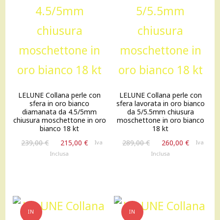
LELUNE Collana perle con
LELUNE Collana perle con
sfera in oro bianco
sfera lavorata in oro bianco
diamanata da 4.5/5mm
da 5/5.5mm chiusura
chiusura moschettone in oro
moschettone in oro bianco
bianco 18 kt
18 kt
Il
Il
Il
Il
239,00
€
215,00
€
289,00
€
260,00
€
Iva
Iva
prezzo
prezzo
prezzo
prezzo
Inclusa
Inclusa
originale
attuale
originale
attuale
era:
è:
era:
è:
239,00 €.
215,00 €.
289,00 €.
260,00 €
IN
IN