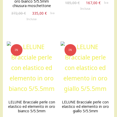
oro bianco 5/5.5mm
Il
Il
185,00
€
167,00
€
Iva
chiusura moschettone
prezzo
prezzo
Inclusa
Il
Il
originale
attuale
372,00
€
335,00
€
Iva
prezzo
prezzo
era:
è:
Inclusa
originale
attuale
185,00 €.
167,00 €
era:
è:
372,00 €.
335,00 €.
IN
IN
OFFERTA!
OFFERTA!
LELUNE Bracciale perle con
LELUNE Bracciale perle con
elastico ed elemento in oro
elastico ed elemento in oro
bianco 5/5.5mm
giallo 5/5.5mm