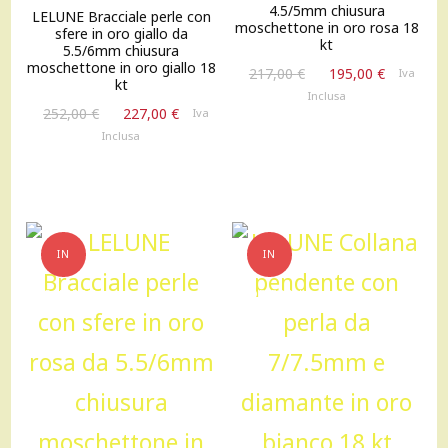
4.5/5mm chiusura
LELUNE Bracciale perle con
moschettone in oro rosa 18
sfere in oro giallo da
kt
5.5/6mm chiusura
moschettone in oro giallo 18
Il
Il
217,00
€
195,00
€
Iva
kt
prezzo
prezzo
Inclusa
Il
Il
originale
attuale
252,00
€
227,00
€
Iva
prezzo
prezzo
era:
è:
Inclusa
originale
attuale
217,00 €.
195,00 €
era:
è:
252,00 €.
227,00 €.
IN
IN
OFFERTA!
OFFERTA!