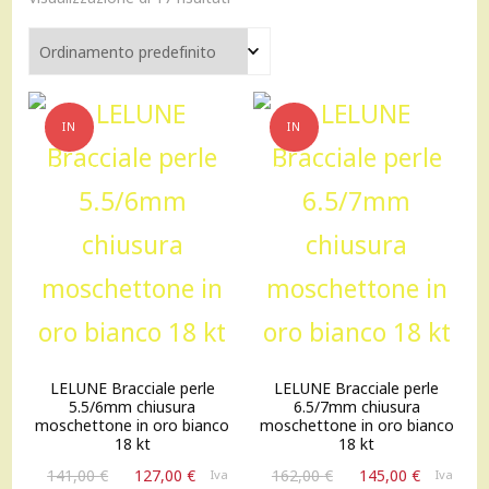
IN
IN
OFFERTA!
OFFERTA!
LELUNE Bracciale perle
LELUNE Bracciale perle
5.5/6mm chiusura
6.5/7mm chiusura
moschettone in oro bianco
moschettone in oro bianco
18 kt
18 kt
Il
Il
Il
Il
141,00
€
127,00
€
162,00
€
145,00
€
Iva
Iva