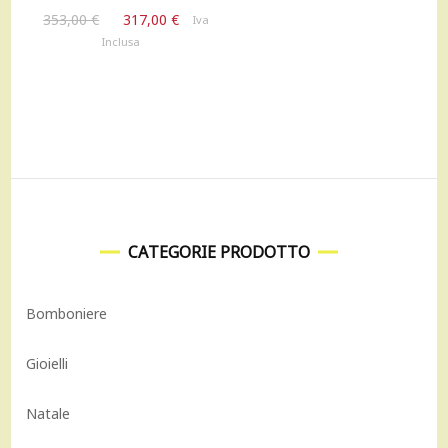
Il
Il
353,00
€
317,00
€
Iva
prezzo
prezzo
Inclusa
originale
attuale
era:
è:
353,00 €.
317,00 €.
CATEGORIE PRODOTTO
Bomboniere
Gioielli
Natale