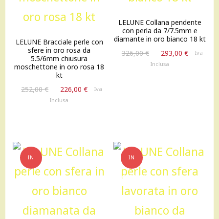
LELUNE Collana pendente
con perla da 7/7.5mm e
diamante in oro bianco 18 kt
LELUNE Bracciale perle con
sfere in oro rosa da
Il
Il
326,00
€
293,00
€
Iva
5.5/6mm chiusura
prezzo
prezzo
Inclusa
moschettone in oro rosa 18
originale
attuale
kt
era:
è:
Il
Il
252,00
€
226,00
€
Iva
326,00 €.
293,00 €
prezzo
prezzo
Inclusa
originale
attuale
era:
è:
252,00 €.
226,00 €.
IN
IN
OFFERTA!
OFFERTA!