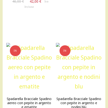
Il
Il
46,00
€
42,00
€
Iva
era:
è:
prezzo
prezzo
Inclusa
56,00 €.
51,00 €.
originale
attuale
era:
è:
46,00 €.
42,00 €.
IN
IN
OFFERTA!
OFFERTA!
Spadarella Bracciale Spadino
Spadarella Bracciale Spadino
aereo con pepite in argento
con pepite in argento e
e ematite
nodini blu