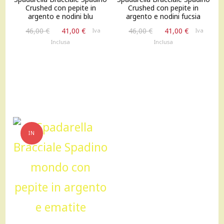
Crushed con pepite in
Crushed con pepite in
argento e nodini blu
argento e nodini fucsia
Il
Il
Il
Il
46,00
€
41,00
€
46,00
€
41,00
€
Iva
Iva
prezzo
prezzo
prezzo
prezzo
Inclusa
Inclusa
originale
attuale
originale
attuale
era:
è:
era:
è:
46,00 €.
41,00 €.
46,00 €.
41,00 €.
IN
OFFERTA!