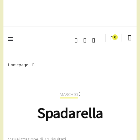
lagrustore.com
0
Homepage
:
MARCHIO
Spadarella
Visualizzazione di 11 risultati