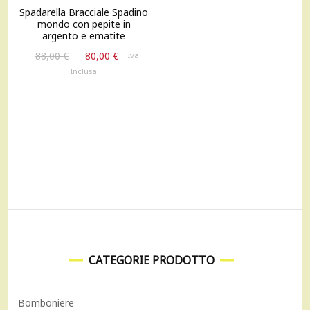
Spadarella Bracciale Spadino
mondo con pepite in
argento e ematite
Il
Il
88,00
€
80,00
€
Iva
prezzo
prezzo
Inclusa
originale
attuale
era:
è:
88,00 €.
80,00 €.
CATEGORIE PRODOTTO
Bomboniere