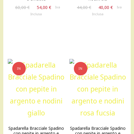
Il
Il
Il
Il
60,00
€
54,00
€
44,00
€
40,00
€
Iva
Iva
prezzo
prezzo
prezzo
prezzo
Inclusa
Inclusa
originale
attuale
originale
attuale
era:
è:
era:
è:
60,00 €.
54,00 €.
44,00 €.
40,00 €.
IN
IN
OFFERTA!
OFFERTA!
Spadarella Bracciale Spadino
Spadarella Bracciale Spadino
con pepite in argento e
con pepite in argento e