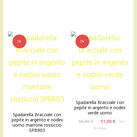
45,00 €.
41,00 €.
56,00 €.
51,00 €.
IN
IN
OFFERTA!
OFFERTA!
Spadarella Bracciale con
pepite in argento e nodini
verde uomo
Spadarella Bracciale con
pepite in argento e nodini
Il
Il
56,00
€
51,00
€
Iva
uomo marrone rossiccio
prezzo
prezzo
Inclusa
SPBR03
originale
attuale