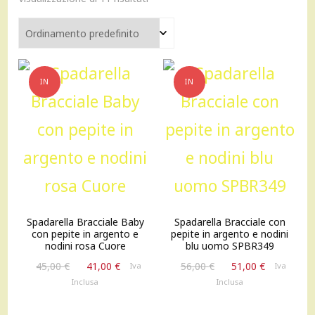
IN
IN
OFFERTA!
OFFERTA!
Spadarella Bracciale Baby
Spadarella Bracciale con
con pepite in argento e
pepite in argento e nodini
nodini rosa Cuore
blu uomo SPBR349
Il
Il
Il
Il
45,00
€
41,00
€
56,00
€
51,00
€
Iva
Iva
prezzo
prezzo
prezzo
prezzo
Inclusa
Inclusa
originale
attuale
originale
attuale
era:
è:
era:
è: