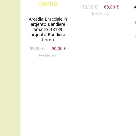
Il
Il
69,00
€
63,00
€
A
prezzo
prezzo
Iva Inclusa
originale
attuale
Arcadia Bracciale in
argento Bandiere
era:
è:
Smalto BR189
69,00 €.
63,00 €
argento Bandiera
Uomo
Il
Il
99,00
€
90,00
€
prezzo
prezzo
Iva Inclusa
originale
attuale
era:
è:
99,00 €.
90,00 €.