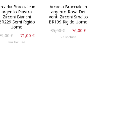
rcadia Bracciale in
Arcadia Bracciale in
argento Piastra
argento Rosa Dei
Zirconi Bianchi
Venti Zirconi Smalto
BR229 Semi Rigido
BR199 Rigido Uomo
Uomo
Il
Il
85,00
€
76,00
€
.
Il
Il
79,00
€
71,00
€
prezzo
prezzo
Iva Inclusa
prezzo
prezzo
originale
attuale
Iva Inclusa
originale
attuale
era:
è:
era:
è:
85,00 €.
76,00 €.
79,00 €.
71,00 €.