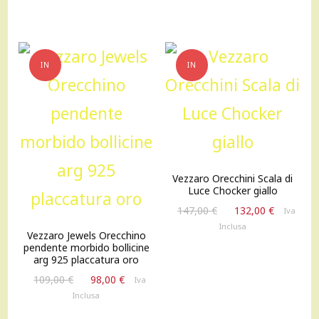
IN
IN
OFFERTA!
OFFERTA!
Vezzaro Orecchini Scala di
Luce Chocker giallo
Il
Il
147,00
€
132,00
€
Iva
prezzo
prezzo
Inclusa
Vezzaro Jewels Orecchino
originale
attuale
pendente morbido bollicine
era:
è:
arg 925 placcatura oro
147,00 €.
132,00 €
Il
Il
109,00
€
98,00
€
Iva
prezzo
prezzo
Inclusa
originale
attuale