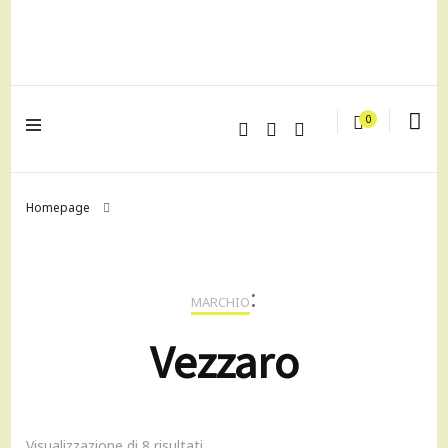
lagrustore.com
0
Homepage
:
MARCHIO
Vezzaro
Visualizzazione di 8 risultati