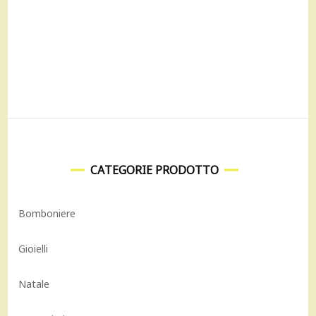
era:
è:
109,00 €.
98,00 €.
CATEGORIE PRODOTTO
Bomboniere
Gioielli
Natale