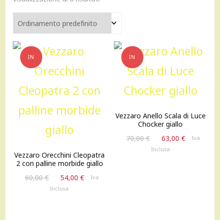
IN
IN
OFFERTA!
OFFERTA!
Vezzaro Anello Scala di Luce
Chocker giallo
Il
Il
70,00
€
63,00
€
Iva
prezzo
prezzo
Inclusa
Vezzaro Orecchini Cleopatra
originale
attuale
2 con palline morbide giallo
era:
è:
Il
Il
60,00
€
54,00
€
Iva
70,00 €.
63,00 €.
prezzo
prezzo
Inclusa
originale
attuale
era:
è:
60,00 €.
54,00 €.