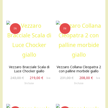
IN
IN
OFFERTA!
OFFERTA!
Vezzaro Bracciale Scala di
Vezzaro Collana Cleopatra 2
Luce Chocker giallo
con palline morbide giallo
Il
Il
Il
Il
243,00
€
219,00
€
231,00
€
208,00
€
Iva
Iva
prezzo
prezzo
prezzo
prezzo
Inclusa
Inclusa
originale
attuale
originale
attuale
era:
è:
era:
è:
243,00 €.
219,00 €.
231,00 €.
208,00 €