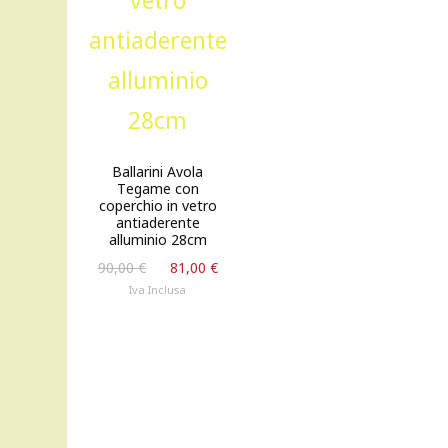
Ballarini Avola
Tegame con
coperchio in vetro
antiaderente
alluminio 28cm
Il
Il
90,00
€
81,00
€
prezzo
prezzo
Iva Inclusa
originale
attuale
era:
è:
90,00 €.
81,00 €.