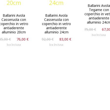
Ballarini Avol
Tegame con
coperchio in ve
Ballarini Avola
Ballarini Avola
antiaderente
Casseruola con
Casseruola con
alluminio 24c
coperchio in vetro
coperchio in vetro
antiaderente
antiaderente
Il
75,00
€
67,0
alluminio 20cm
alluminio 24cm
prezzo
Iva Inclusa
.
Il
Il
Il
Il
origina
85,00
€
76,00
€
92,00
€
83,00
€
prezzo
prezzo
prezzo
prezzo
era:
Iva Inclusa
Iva Inclusa
originale
attuale
originale
attuale
75,00 
era:
è:
era:
è:
85,00 €.
76,00 €.
92,00 €.
83,00 €.