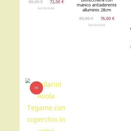
Il
Il
80,00
€
72,00
€
manico antiaderente
prezzo
prezzo
Iva Inclusa
alluminio 28cm
originale
attuale
Il
Il
85,00
€
76,00
€
era:
è:
prezzo
prezzo
Iva Inclusa
80,00 €.
72,00 €.
originale
attuale
era:
è:
85,00 €.
76,00 €
IN
OFFERTA!