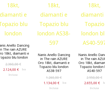
anis Anello Dancing
in The rain AZURE
ro 18kt, diamanti e
Nanis Anello Dancing
Nanis Anello Dan
Topazio blu london
in The rain AZURE
in The rain AZU
Oro 18kt, diamanti e
Oro 18kt, diaman
Il
2.360,00
€
Topazio blu london
Topazio london 
prezzo
Il
2.124,00
€
Iva
AS38-597
AS40-597
originale
prezzo
Inclusa
Il
1.260,00
€
2.950,00
€
era:
attuale
prezzo
Il
Il
1.134,00
€
2.655,00
€
Iva
I
2.360,00 €.
è:
originale
prezzo
p
Inclusa
Inclusa
2.124,00 €.
era:
attuale
a
1.260,00 €.
è:
è:
1.134,00 €.
2.