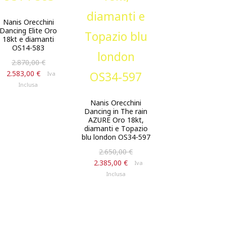
Nanis Orecchini
Dancing Elite Oro
18kt e diamanti
OS14-583
Il
2.870,00
€
prezzo
Il
2.583,00
€
Iva
originale
prezzo
Inclusa
era:
attuale
Nanis Orecchini
2.870,00 €.
è:
Dancing in The rain
2.583,00 €.
AZURE Oro 18kt,
diamanti e Topazio
blu london OS34-597
Il
2.650,00
€
prezzo
Il
2.385,00
€
Iva
originale
prezzo
Inclusa
era:
attuale
2.650,00 €.
è:
2.385,00 €.