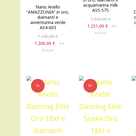
acquamarina milk
Nanis Anello
AS5-575
“AMAZZONIA” in oro,
D
diamanti e
o
Il
1.390,00
€
avventurina verde
prezzo
Il
1.251,00
€
Iva
AS4-603
originale
prezzo
Inclusa
Il
1.340,00
€
era:
attuale
prezzo
Il
1.206,00
€
Iva
1.390,00 €.
è:
originale
prezzo
Inclusa
1.251,00 €.
era:
attuale
1.340,00 €.
è:
1.206,00 €.
IN
IN
OFFERTA!
OFFERTA!