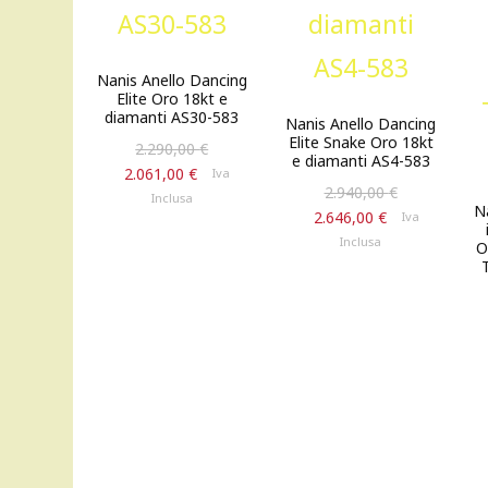
Nanis Anello Dancing
Elite Oro 18kt e
diamanti AS30-583
Nanis Anello Dancing
Elite Snake Oro 18kt
Il
2.290,00
€
e diamanti AS4-583
prezzo
Il
2.061,00
€
Iva
Il
originale
2.940,00
€
prezzo
Inclusa
N
prezzo
Il
era:
attuale
2.646,00
€
Iva
originale
prezzo
2.290,00 €.
è:
Inclusa
O
era:
attuale
2.061,00 €.
2.940,00 €.
è:
2.646,00 €.