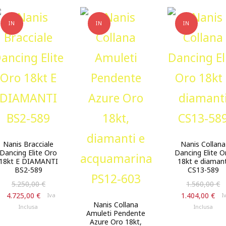
IN
IN
IN
OFFERTA!
OFFERTA!
OFFERTA!
Nanis Bracciale
Nanis Collana
Dancing Elite Oro
Dancing Elite O
18kt E DIAMANTI
18kt e diamant
BS2-589
CS13-589
Il
5.250,00
€
1.560,00
€
prezzo
Il
Il
4.725,00
€
1.404,00
€
Iva
I
originale
Nanis Collana
prezzo
p
Inclusa
Inclusa
Amuleti Pendente
era:
attuale
a
Azure Oro 18kt,
5.250,00 €.
è:
è: