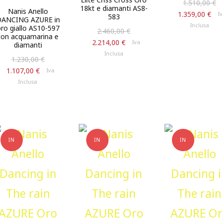
1.510,00
€
18kt e diamanti AS8-
Nanis Anello
Il
1.359,00
€
I
583
ANCING AZURE in
p
Inclusa
ro giallo AS10-597
Il
2.460,00
€
a
con acquamarina e
prezzo
Il
2.214,00
€
Iva
è:
diamanti
originale
prezzo
Inclusa
1.
Il
1.230,00
€
era:
attuale
prezzo
Il
1.107,00
€
Iva
2.460,00 €.
è:
originale
prezzo
Inclusa
2.214,00 €.
era:
attuale
1.230,00 €.
è:
1.107,00 €.
IN
IN
IN
OFFERTA!
OFFERTA!
OFFERTA!