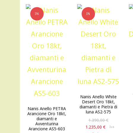
IN
IN
OFFERTA!
OFFERTA!
Nanis Anello White
Desert Oro 18kt,
diamanti e Pietra di
Nanis Anello PETRA
luna AS2-575
Arancione Oro 18kt,
diamanti e
Il
1.390,00
€
Avventurina
prezzo
Il
1.235,00
€
Iva
Arancione AS5-603
originale
prezzo