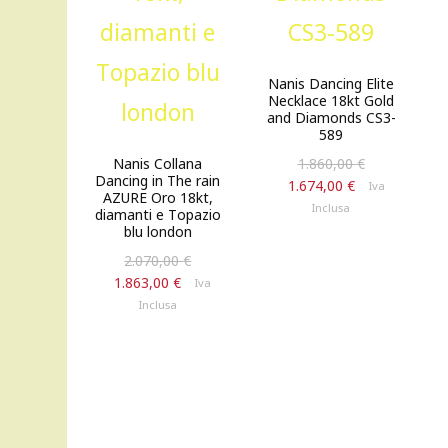
Nanis Dancing Elite
Necklace 18kt Gold
and Diamonds CS3-
589
Il
1.860,00
€
Nanis Collana
Dancing in The rain
prezzo
Il
1.674,00
€
Iva
AZURE Oro 18kt,
originale
prezzo
Inclusa
diamanti e Topazio
era:
attuale
blu london
1.860,00 €.
è:
Il
2.070,00
€
1.674,00 €.
prezzo
Il
1.863,00
€
Iva
originale
prezzo
Inclusa
era:
attuale
2.070,00 €.
è:
1.863,00 €.