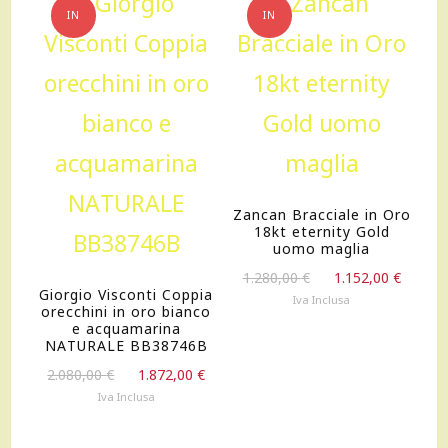
IN
IN
OFFERTA!
OFFERTA!
Zancan Bracciale in Oro
18kt eternity Gold
uomo maglia
Il
Il
1.280,00
€
1.152,00
€
Giorgio Visconti Coppia
prezzo
prezz
Iva Inclusa
orecchini in oro bianco
originale
attua
e acquamarina
era:
è:
NATURALE BB38746B
1.280,00 €.
1.152,
Il
Il
2.080,00
€
1.872,00
€
prezzo
prezzo
Iva Inclusa
originale
attuale
era:
è: