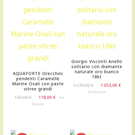
OFFERTA!
OFFERTA!
Giorgio Visconti Anello
solitario con diamante
naturale oro bianco
AQUAFORTE Orecchini
18kt
pendenti Caramelle
Marine Ovali con paste
Il
Il
1.170,00
€
1.053,00
€
vitree grandi
prezzo
prezz
Iva Inclusa
Il
Il
originale
attua
132,00
€
118,00
€
Iva
prezzo
prezzo
era:
è:
Inclusa
originale
attuale
1.170,00 €.
1.053,
era:
è:
132,00 €.
118,00 €.