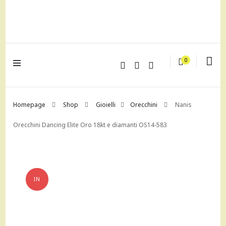
lagrustore.com
0
Homepage
Shop
Gioielli
Orecchini
Nanis
Orecchini Dancing Elite Oro 18kt e diamanti OS14-583
IN
OFFERTA!