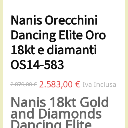
Nanis Orecchini
Dancing Elite Oro
18kt e diamanti
OS14-583
Il
Il
2.583,00
€
Iva Inclusa
2.870,00
€
prezzo
prezzo
Nanis 18kt Gold
originale
attuale
and Diamonds
Dancing Elite
era:
è: