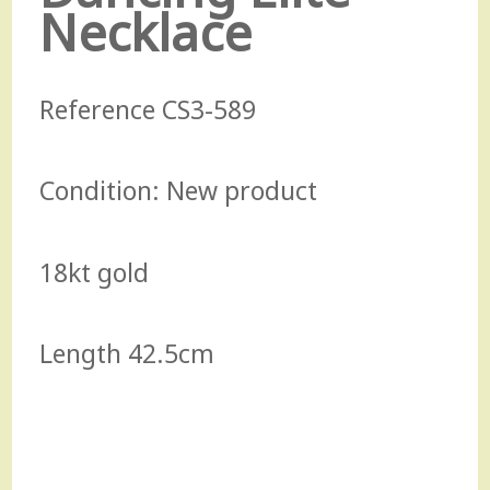
Necklace
2.870,00 €.
2.583,00 €.
Reference
CS3-589
Condition:
New product
18kt gold
Length 42.5cm