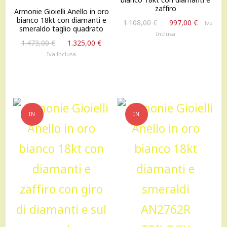
zaffiro
Armonie Gioielli Anello in oro
bianco 18kt con diamanti e
Il
Il
1.108,00
€
997,00
€
Iva
smeraldo taglio quadrato
prezzo
prezzo
Inclusa
Il
Il
originale
attuale
1.473,00
€
1.325,00
€
prezzo
prezzo
era:
è:
Iva Inclusa
originale
attuale
1.108,00 €.
997,00 
era:
è:
1.473,00 €.
1.325,00 €.
IN
IN
OFFERTA!
OFFERTA!