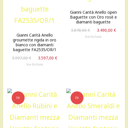
Gianni Carità Anello open
Baguette con Oro rosè e
diamanti baguette
Il
Il
3.878,00
€
3.490,00
€
Gianni Carità Anello
prezzo
prez
Iva Inclusa
groumette rigida in oro
originale
attu
bianco con diamanti
era:
è:
baguette FA2535/OR/1
3.878,00 €.
3.490
Il
Il
3.997,00
€
3.597,00
€
prezzo
prezzo
Iva Inclusa
originale
attuale
era:
è:
3.997,00 €.
3.597,00 €.
IN
IN
OFFERTA!
OFFERTA!