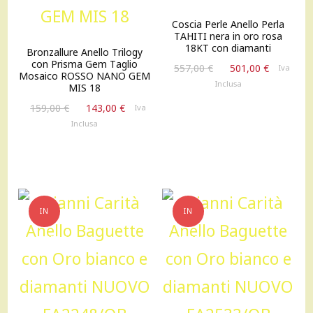
Coscia Perle Anello Perla
TAHITI nera in oro rosa
18KT con diamanti
Bronzallure Anello Trilogy
con Prisma Gem Taglio
Il
Il
557,00
€
501,00
€
Iva
Mosaico ROSSO NANO GEM
prezzo
prezzo
Inclusa
MIS 18
originale
attuale
Il
Il
159,00
€
143,00
€
Iva
era:
è:
prezzo
prezzo
Inclusa
557,00 €.
501,00 €
originale
attuale
era:
è:
159,00 €.
143,00 €.
IN
IN
OFFERTA!
OFFERTA!