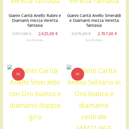
Gianni Carità Anello Rubini e
Gianni Carità Anello Smeraldi
Diamanti mezza Veretta
e Diamanti mezza Veretta
fantasia
fantasia
Il
Il
Il
Il
2.917,00
€
2.625,00
€
3.075,00
€
2.767,00
€
prezzo
prezzo
prezzo
prez
Iva Inclusa
Iva Inclusa
originale
attuale
originale
attu
era:
è:
era:
è:
2.917,00 €.
2.625,00 €.
3.075,00 €.
2.767
IN
IN
OFFERTA!
OFFERTA!