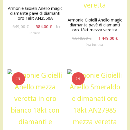
Armonie Gioielli Anello magic
diamante pavè di diamanti
oro 18kt AN2550A
Armonie Gioielli Anello magic
diamante pavè di diamanti
Il
Il
649,00
€
584,00
€
Iva
oro 18kt mezza veretta
prezzo
prezzo
Inclusa
Il
Il
originale
attuale
1.610,00
€
1.449,00
€
prezzo
prez
era:
è:
Iva Inclusa
originale
attu
649,00 €.
584,00 €.
era:
è:
1.610,00 €.
1.449
IN
IN
OFFERTA!
OFFERTA!