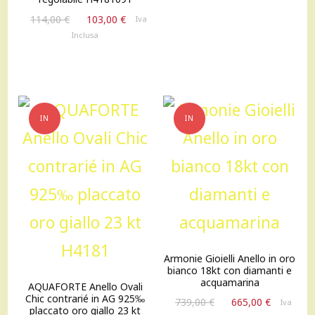
126,00 €.
113,00 €
Il
Il
114,00
€
103,00
€
Iva
prezzo
prezzo
Inclusa
originale
attuale
era:
è:
114,00 €.
103,00 €.
IN
IN
OFFERTA!
OFFERTA!
Armonie Gioielli Anello in oro
bianco 18kt con diamanti e
acquamarina
AQUAFORTE Anello Ovali
Chic contrarié in AG 925‰
Il
Il
739,00
€
665,00
€
Iva
placcato oro giallo 23 kt