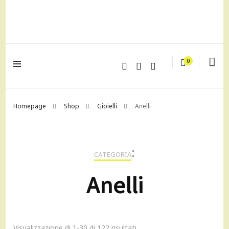
lagrustore.com
0
Homepage
Shop
Gioielli
Anelli
:
CATEGORIA
Anelli
Visualizzazione di 1-30 di 122 risultati