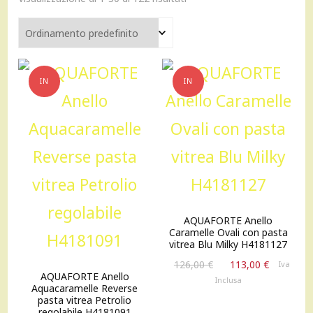
IN
IN
OFFERTA!
OFFERTA!
AQUAFORTE Anello
Caramelle Ovali con pasta
vitrea Blu Milky H4181127
Il
Il
126,00
€
113,00
€
Iva
AQUAFORTE Anello
prezzo
prezzo
Inclusa
Aquacaramelle Reverse
originale
attuale
pasta vitrea Petrolio
era:
è:
regolabile H4181091