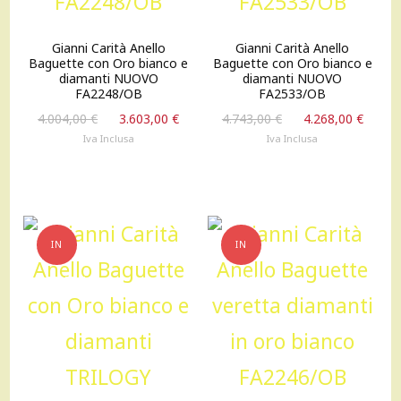
Gianni Carità Anello
Gianni Carità Anello
Baguette con Oro bianco e
Baguette con Oro bianco e
diamanti NUOVO
diamanti NUOVO
FA2248/OB
FA2533/OB
Il
Il
Il
Il
4.004,00
€
3.603,00
€
4.743,00
€
4.268,00
€
prezzo
prezzo
prezzo
prez
Iva Inclusa
Iva Inclusa
originale
attuale
originale
attu
era:
è:
era:
è:
4.004,00 €.
3.603,00 €.
4.743,00 €.
4.268
IN
IN
OFFERTA!
OFFERTA!