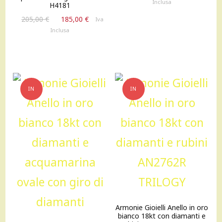
prezzo
prezzo
Inclusa
H4181
originale
attuale
Il
Il
205,00
€
185,00
€
Iva
era:
è:
prezzo
prezzo
Inclusa
739,00 €.
665,00 €
originale
attuale
era:
è:
205,00 €.
185,00 €.
IN
IN
OFFERTA!
OFFERTA!
Armonie Gioielli Anello in oro
bianco 18kt con diamanti e