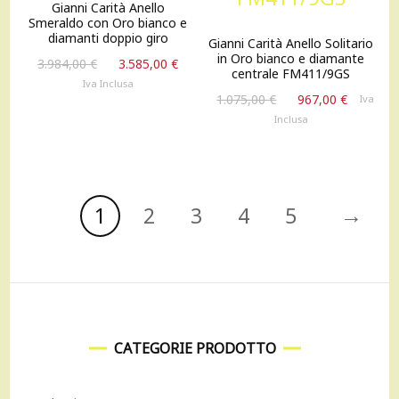
Gianni Carità Anello
Smeraldo con Oro bianco e
diamanti doppio giro
Gianni Carità Anello Solitario
in Oro bianco e diamante
Il
Il
3.984,00
€
3.585,00
€
centrale FM411/9GS
prezzo
prezzo
Iva Inclusa
Il
Il
originale
attuale
1.075,00
€
967,00
€
Iva
prezzo
prezzo
era:
è:
Inclusa
originale
attuale
3.984,00 €.
3.585,00 €.
era:
è:
1.075,00 €.
967,00 
→
1
2
3
4
5
CATEGORIE PRODOTTO