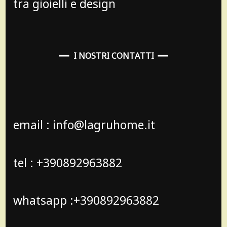
tra gioielli e design
I NOSTRI CONTATTI
email : info@lagruhome.it
tel : +390892963882
whatsapp :+390892963882