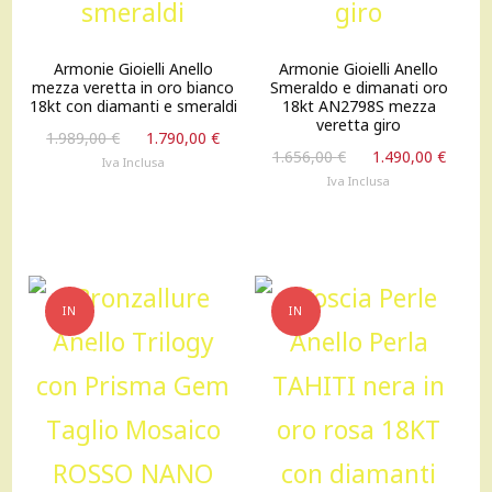
Armonie Gioielli Anello
Armonie Gioielli Anello
mezza veretta in oro bianco
Smeraldo e dimanati oro
18kt con diamanti e smeraldi
18kt AN2798S mezza
veretta giro
Il
Il
1.989,00
€
1.790,00
€
Il
Il
1.656,00
€
1.490,00
€
prezzo
prezzo
Iva Inclusa
prezzo
prez
originale
attuale
Iva Inclusa
originale
attu
era:
è:
era:
è:
1.989,00 €.
1.790,00 €.
1.656,00 €.
1.490
IN
IN
OFFERTA!
OFFERTA!