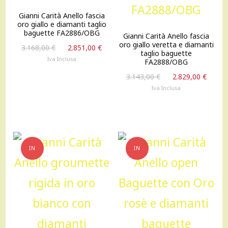
Gianni Carità Anello fascia
oro giallo e diamanti taglio
baguette FA2886/OBG
Gianni Carità Anello fascia
oro giallo veretta e diamanti
Il
Il
3.168,00
€
2.851,00
€
taglio baguette
prezzo
prezzo
Iva Inclusa
FA2888/OBG
originale
attuale
Il
Il
3.143,00
€
2.829,00
€
era:
è:
prezzo
prez
Iva Inclusa
3.168,00 €.
2.851,00 €.
originale
attu
era:
è:
3.143,00 €.
2.829
IN
IN
OFFERTA!
OFFERTA!