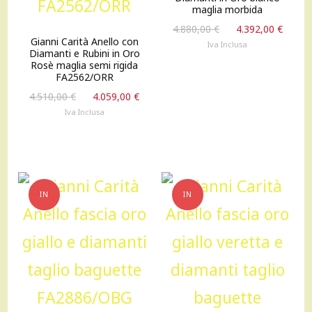
maglia morbida
Il
Il
4.880,00
€
4.392,00
€
Gianni Carità Anello con
prezzo
prez
Iva Inclusa
Diamanti e Rubini in Oro
originale
attu
Rosè maglia semi rigida
era:
è:
FA2562/ORR
4.880,00 €.
4.392
Il
Il
4.510,00
€
4.059,00
€
prezzo
prezzo
Iva Inclusa
originale
attuale
era:
è:
4.510,00 €.
4.059,00 €.
IN
IN
OFFERTA!
OFFERTA!