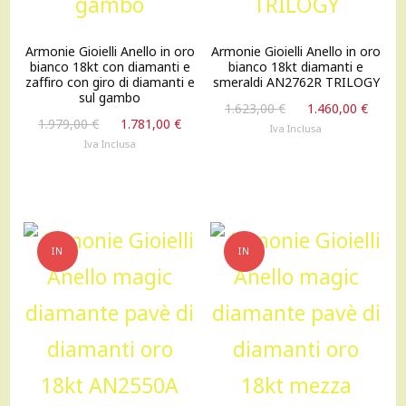
Armonie Gioielli Anello in oro
Armonie Gioielli Anello in oro
bianco 18kt con diamanti e
bianco 18kt diamanti e
zaffiro con giro di diamanti e
smeraldi AN2762R TRILOGY
sul gambo
Il
Il
1.623,00
€
1.460,00
€
Il
Il
1.979,00
€
1.781,00
€
prezzo
prez
Iva Inclusa
prezzo
prezzo
originale
attu
Iva Inclusa
originale
attuale
era:
è:
era:
è:
1.623,00 €.
1.460
1.979,00 €.
1.781,00 €.
IN
IN
OFFERTA!
OFFERTA!