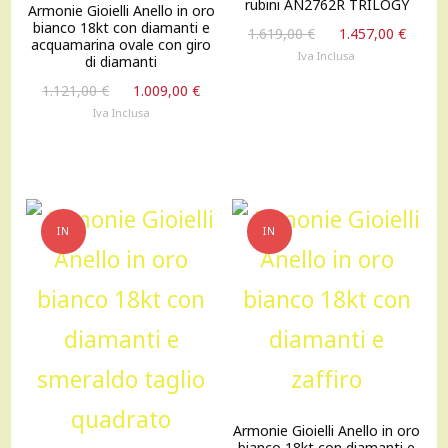
rubini AN2762R TRILOGY
Armonie Gioielli Anello in oro
bianco 18kt con diamanti e
Il
Il
1.619,00
€
1.457,00
€
acquamarina ovale con giro
prezzo
prez
Iva Inclusa
di diamanti
originale
attu
Il
Il
1.121,00
€
1.009,00
€
era:
è:
prezzo
prezzo
Iva Inclusa
1.619,00 €.
1.457
originale
attuale
era:
è:
1.121,00 €.
1.009,00 €.
IN
IN
OFFERTA!
OFFERTA!
Armonie Gioielli Anello in oro
bianco 18kt con diamanti e