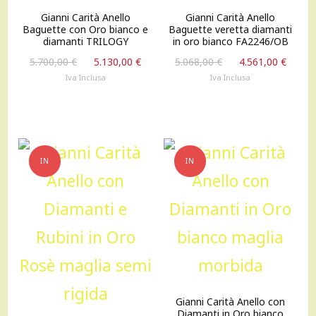
Gianni Carità Anello
Gianni Carità Anello
Baguette con Oro bianco e
Baguette veretta diamanti
diamanti TRILOGY
in oro bianco FA2246/OB
Il
Il
Il
Il
5.700,00
€
5.130,00
€
5.068,00
€
4.561,00
€
prezzo
prezzo
prezzo
prez
Iva Inclusa
Iva Inclusa
originale
attuale
originale
attu
era:
è:
era:
è:
5.700,00 €.
5.130,00 €.
5.068,00 €.
4.561
IN
IN
OFFERTA!
OFFERTA!
Gianni Carità Anello con
Diamanti in Oro bianco