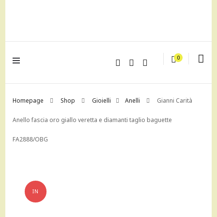
lagrustore.com
0
Homepage
Shop
Gioielli
Anelli
Gianni Carità
Anello fascia oro giallo veretta e diamanti taglio baguette
FA2888/OBG
IN
OFFERTA!