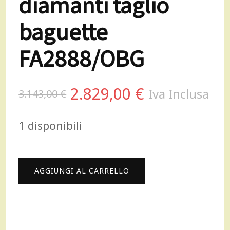
diamanti taglio
baguette
FA2888/OBG
Il
Il
2.829,00
€
Iva Inclusa
3.143,00
€
prezzo
prezzo
1 disponibili
originale
attuale
era:
è:
Gianni
AGGIUNGI AL CARRELLO
3.143,00 €.
2.829,00 €.
Carità
Anello
fascia