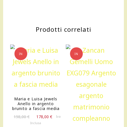
Prodotti correlati
IN
IN
OFFERTA!
OFFERTA!
Maria e Luisa Jewels
Anello in argento
brunito a fascia media
Il
Il
198,00
€
178,00
€
Iva
prezzo
prezzo
Inclusa