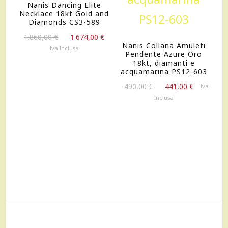
Nanis Dancing Elite
Necklace 18kt Gold and
Diamonds CS3-589
Il
Il
1.860,00
€
1.674,00
€
Nanis Collana Amuleti
prezzo
prezzo
Iva Inclusa
Pendente Azure Oro
originale
attuale
18kt, diamanti e
era:
è:
acquamarina PS12-603
1.860,00 €.
1.674,00 €.
Il
Il
490,00
€
441,00
€
Iva
prezzo
prezzo
Inclusa
originale
attuale
era:
è:
490,00 €.
441,00 €.