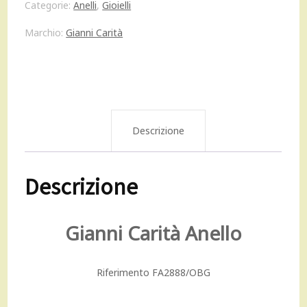
Categorie:
Anelli
,
Gioielli
oro
Marchio:
Gianni Carità
giallo
veretta
e
diamanti
Descrizione
taglio
Descrizione
baguette
FA2888/OBG
Gianni Carità Anello
quantità
Riferimento
FA2888/OBG