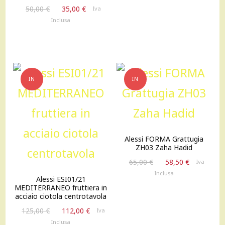
Il
Il
50,00
€
35,00
€
Iva
era:
è:
prezzo
prezzo
Inclusa
28,00 €.
25,00 €.
originale
attuale
era:
è:
50,00 €.
35,00 €.
IN
IN
OFFERTA!
OFFERTA!
Alessi FORMA Grattugia
ZH03 Zaha Hadid
Il
Il
65,00
€
58,50
€
Iva
prezzo
prezzo
Inclusa
Alessi ESI01/21
originale
attuale
MEDITERRANEO fruttiera in
era:
è:
acciaio ciotola centrotavola
65,00 €.
58,50 €.
Il
Il
125,00
€
112,00
€
Iva
prezzo
prezzo
Inclusa