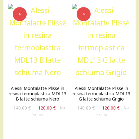
IN
IN
OFFERTA!
OFFERTA!
Alessi Montalatte Plissè in
Alessi Montalatte Plissè in
resina termoplastica MDL13
resina termoplastica MDL13
B latte schiuma Nero
G latte schiuma Grigio
Il
Il
Il
Il
140,00
€
120,00
€
140,00
€
120,00
€
Iva
Iva
prezzo
prezzo
prezzo
prezzo
Inclusa
Inclusa
originale
attuale
originale
attuale
era:
è:
era:
è:
140,00 €.
120,00 €.
140,00 €.
120,00 €