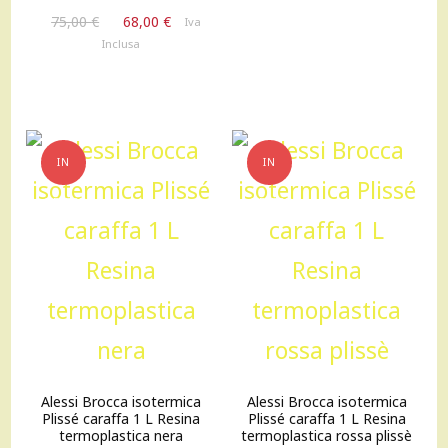
originale
attuale
Il
Il
75,00
€
68,00
€
Iva
era:
è:
prezzo
prezzo
Inclusa
85,00 €.
75,00 €.
originale
attuale
era:
è:
75,00 €.
68,00 €.
IN
IN
OFFERTA!
OFFERTA!
Alessi Brocca isotermica
Alessi Brocca isotermica
Plissé caraffa 1 L Resina
Plissé caraffa 1 L Resina
termoplastica nera
termoplastica rossa plissè