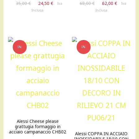
Il
Il
Il
Il
35,00
€
24,50
€
68,00
€
62,00
€
Iva
Iva
prezzo
prezzo
prezzo
prezzo
Inclusa
Inclusa
originale
attuale
originale
attuale
era:
è:
era:
è:
35,00 €.
24,50 €.
68,00 €.
62,00 €.
IN
IN
OFFERTA!
OFFERTA!
Alessi Cheese please
grattugia formaggio in
acciaio campanaccio CHB02
Alessi COPPA IN ACCIAIO
INOSSIDABILE 18/10 CON