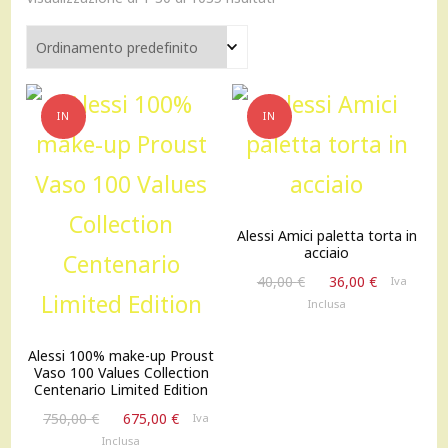
IN
IN
OFFERTA!
OFFERTA!
Alessi Amici paletta torta in
acciaio
Il
Il
40,00
€
36,00
€
Iva
prezzo
prezzo
Inclusa
originale
attuale
era:
è:
Alessi 100% make-up Proust
40,00 €.
36,00 €.
Vaso 100 Values Collection
Centenario Limited Edition
Il
Il
750,00
€
675,00
€
Iva
prezzo
prezzo
Inclusa