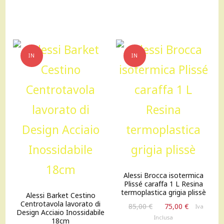
originale
attuale
era:
è:
750,00 €.
675,00 €.
IN
IN
OFFERTA!
OFFERTA!
Alessi Brocca isotermica
Plissé caraffa 1 L Resina
termoplastica grigia plissè
Alessi Barket Cestino
Centrotavola lavorato di
Il
Il
85,00
€
75,00
€
Iva
Design Acciaio Inossidabile
prezzo
prezzo
Inclusa
18cm