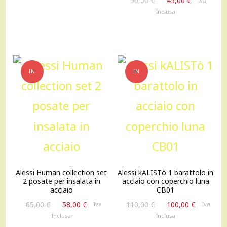
originale
attuale
50,00
€
45,00
€
Iva
prezzo
prezzo
era:
è:
Inclusa
originale
attuale
195,00 €.
170,00 €.
era:
è:
50,00 €.
45,00 €.
IN
IN
OFFERTA!
OFFERTA!
Alessi Human collection set
Alessi kALISTò 1 barattolo in
2 posate per insalata in
acciaio con coperchio luna
acciaio
CB01
Il
Il
Il
Il
65,00
€
58,00
€
110,00
€
100,00
€
Iva
Iva
prezzo
prezzo
prezzo
prezzo
Inclusa
Inclusa
originale
attuale
originale
attuale