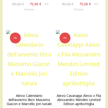
Il
Il
Il
Il
85,00
€
75,00
€
85,00
€
75,00
€
Iva
Iva
prezzo
prezzo
prezzo
prezzo
Inclusa
Inclusa
originale
attuale
originale
attuale
era:
è:
era:
è:
85,00 €.
75,00 €.
85,00 €.
75,00 €.
IN
IN
OFFERTA!
OFFERTA!
Alessi Calendario
Alessi Cavatappi Alessi x Fila
dell’avvento libro Massimo
Alessandro Mendini Limited
Giacon e Marcello Jori natale
Edition apribottiglia