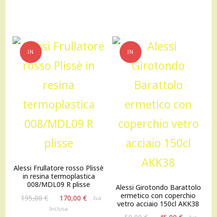
originale
attuale
era:
è:
195,00 €.
170,00 €
IN
IN
OFFERTA!
OFFERTA!
Alessi Frullatore rosso Plissè
in resina termoplastica
008/MDL09 R plisse
Alessi Girotondo Barattolo
ermetico con coperchio
Il
Il
195,00
€
170,00
€
Iva
vetro acciaio 150cl AKK38
prezzo
prezzo
Inclusa
Il
Il