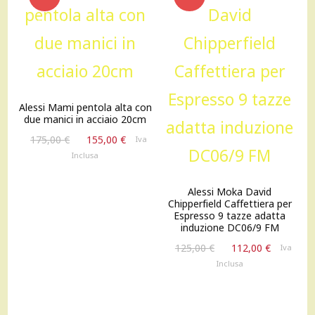
OFFERTA!
OFFERTA!
Alessi Mami pentola alta con
due manici in acciaio 20cm
Il
Il
175,00
€
155,00
€
Iva
prezzo
prezzo
Inclusa
originale
attuale
era:
è:
Alessi Moka David
175,00 €.
155,00 €.
Chipperfield Caffettiera per
Espresso 9 tazze adatta
induzione DC06/9 FM
Il
Il
125,00
€
112,00
€
Iva
prezzo
prezzo
Inclusa
originale
attuale
era:
è:
125,00 €.
112,00 €