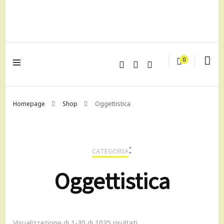
lagrustore.com
0
Homepage
Shop
Oggettistica
:
CATEGORIA
Oggettistica
Visualizzazione di 1-30 di 1035 risultati