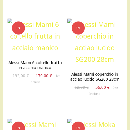
era:
è:
era:
è:
65,00 €.
58,00 €.
110,00 €.
100,00 €
IN
IN
OFFERTA!
OFFERTA!
Alessi Mami 6 coltello frutta
in acciaio manico
Alessi Mami coperchio in
Il
Il
192,00
€
170,00
€
Iva
acciao lucido SG200 28cm
prezzo
prezzo
Inclusa
Il
Il
originale
attuale
62,00
€
56,00
€
Iva
prezzo
prezzo
era:
è:
Inclusa
originale
attuale
192,00 €.
170,00 €.
era:
è:
62,00 €.
56,00 €.
IN
IN