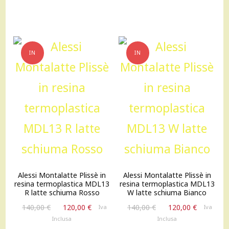
IN
IN
OFFERTA!
OFFERTA!
Alessi Montalatte Plissè in
Alessi Montalatte Plissè in
resina termoplastica MDL13
resina termoplastica MDL13
R latte schiuma Rosso
W latte schiuma Bianco
Il
Il
Il
Il
140,00
€
120,00
€
140,00
€
120,00
€
Iva
Iva
prezzo
prezzo
prezzo
prezzo
Inclusa
Inclusa
originale
attuale
originale
attuale