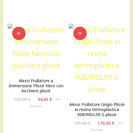
originale
attuale
era:
è:
125,00 €.
112,00 €.
IN
IN
OFFERTA!
OFFERTA!
Alessi Frullatore a
Immersione Plissé Nero con
bicchiere plissè
Il
Il
105,00
€
94,00
€
Iva
Alessi Frullatore Grigio Plissè
prezzo
prezzo
Inclusa
in resina termoplastica
originale
attuale
008/MDL09 G plisse
era:
è:
Il
Il
195,00
€
170,00
€
105,00 €.
94,00 €.
Iva
prezzo
prezzo
Inclusa