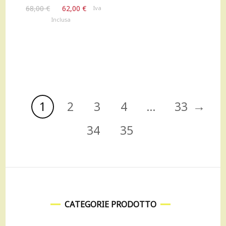
22,00 €.
20,00 €.
Il
Il
68,00
€
62,00
€
Iva
prezzo
prezzo
Inclusa
originale
attuale
era:
è:
68,00 €.
62,00 €.
→
1
2
3
4
…
33
34
35
CATEGORIE PRODOTTO