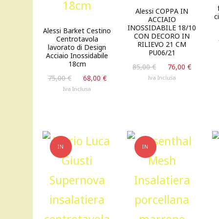
Alessi COPPA IN
c
ACCIAIO
INOSSIDABILE 18/10
Alessi Barket Cestino
CON DECORO IN
Centrotavola
RILIEVO 21 CM
lavorato di Design
PU06/21
Acciaio Inossidabile
18cm
Il
Il
85,00
€
76,00
€
prezzo
prezzo
Il
Il
75,00
€
68,00
€
Iva Inclusa
originale
attuale
prezzo
prezzo
Iva Inclusa
era:
è:
originale
attuale
85,00 €.
76,00 €
era:
è:
75,00 €.
68,00 €.
IN
IN
OFFERTA!
OFFERTA!