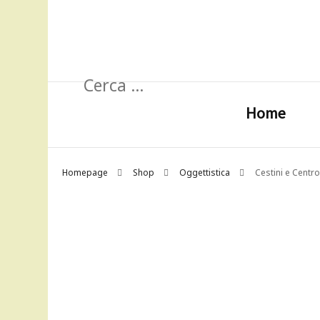
Ricerca
per:
Home
Homepage
Shop
Oggettistica
Cestini e Centr