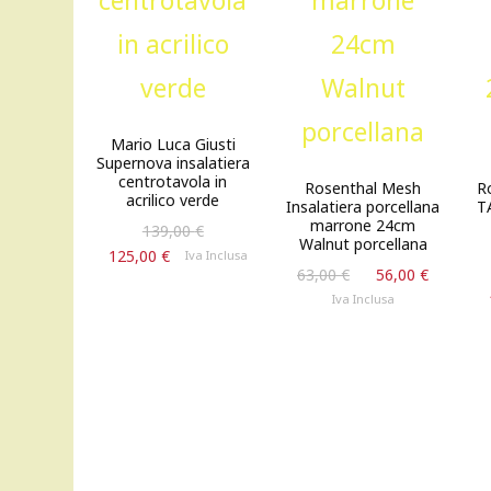
Mario Luca Giusti
Supernova insalatiera
centrotavola in
Rosenthal Mesh
R
acrilico verde
Insalatiera porcellana
T
marrone 24cm
Il
139,00
€
Walnut porcellana
prezzo
Il
125,00
€
Iva Inclusa
Il
Il
originale
63,00
€
56,00
€
prezzo
prezzo
prezzo
era:
attuale
Iva Inclusa
originale
attuale
139,00 €.
è:
era:
è:
125,00 €.
63,00 €.
56,00 €