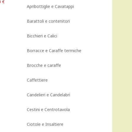
Il
0
€
Apribottiglie e Cavatappi
prezzo
le
attuale
è:
Barattoli e contenitori
€.
72,00 €.
Bicchieri e Calici
Borracce e Caraffe termiche
Brocche e caraffe
Caffettiere
Candelieri e Candelabri
Cestini e Centrotavola
Ciotole e Insaltiere