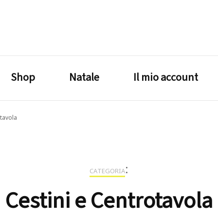
lagrustore.com
Shop
Natale
Il mio account
otavola
:
CATEGORIA
Cestini e Centrotavola