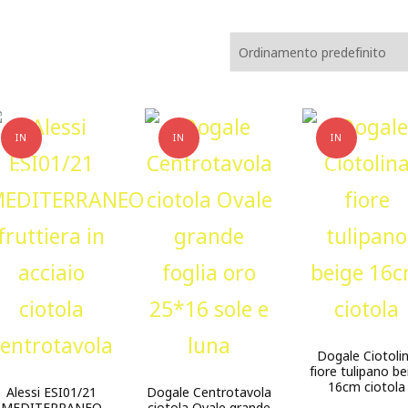
IN
IN
IN
OFFERTA!
OFFERTA!
OFFERTA!
Dogale Ciotoli
fiore tulipano be
16cm ciotola
Alessi ESI01/21
Dogale Centrotavola
MEDITERRANEO
ciotola Ovale grande