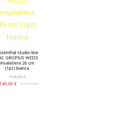
osenthal studio-line
AC GROPIUS WEISS
insalatiera 26 cm
(1pz) bianca
Il
154,00
€
prezzo
Il
140,00
€
Iva Inclusa
originale
prezzo
era:
attuale
.
154,00 €.
è:
140,00 €.