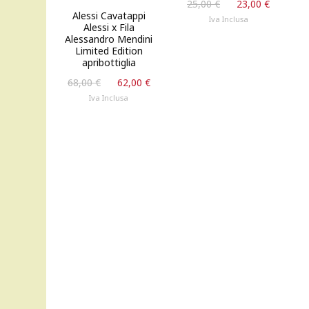
Il
Il
25,00
€
23,00
€
Alessi Cavatappi
prezzo
prezzo
Iva Inclusa
Alessi x Fila
originale
attuale
Alessandro Mendini
era:
è:
Limited Edition
25,00 €.
23,00 €
apribottiglia
Il
Il
68,00
€
62,00
€
prezzo
prezzo
Iva Inclusa
originale
attuale
era:
è:
68,00 €.
62,00 €.