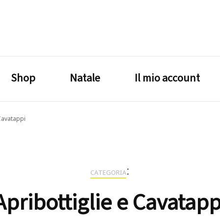
lagrustore.com
Shop
Natale
Il mio account
 Cavatappi
:
CATEGORIA
Apribottiglie e Cavatapp