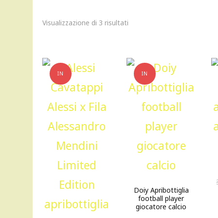
Visualizzazione di 3 risultati
IN
IN
OFFERTA!
OFFERTA!
Doiy Apribottiglia
football player
giocatore calcio