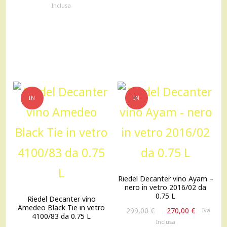
prezzo
prezzo
Inclusa
originale
attuale
era:
è:
25,00 €.
23,00 €.
IN
IN
OFFERTA!
OFFERTA!
Riedel Decanter vino Ayam –
nero in vetro 2016/02 da
0.75 L
Riedel Decanter vino
Amedeo Black Tie in vetro
Il
Il
299,00
€
270,00
€
Iva
4100/83 da 0.75 L
prezzo
prezzo
Inclusa