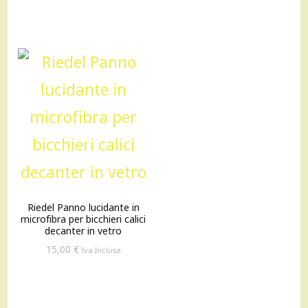
originale
attuale
originale
attuale
era:
è:
era:
è:
195,00 €.
175,00 €.
249,00 €.
224,00 €
Riedel Panno lucidante in
microfibra per bicchieri calici
decanter in vetro
15,00
€
Iva Inclusa