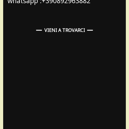
whatsapp :+390892963882
VIENI A TROVARCI