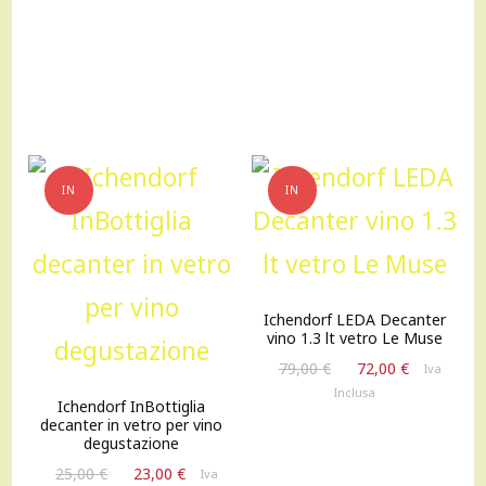
originale
attuale
era:
è:
119,00 €.
107,00 €.
IN
IN
OFFERTA!
OFFERTA!
Ichendorf LEDA Decanter
vino 1.3 lt vetro Le Muse
Il
Il
79,00
€
72,00
€
Iva
prezzo
prezzo
Inclusa
Ichendorf InBottiglia
originale
attuale
decanter in vetro per vino
era:
è:
degustazione
79,00 €.
72,00 €.
Il
Il
25,00
€
23,00
€
Iva