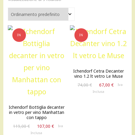
IN
IN
OFFERTA!
OFFERTA!
Ichendorf Cetra Decanter
vino 1.2 lt vetro Le Muse
Il
Il
74,00
€
67,00
€
Iva
prezzo
prezzo
Inclusa
originale
attuale
era:
è:
Ichendorf Bottiglia decanter
74,00 €.
67,00 €.
in vetro per vino Manhattan
con tappo
Il
Il
119,00
€
107,00
€
Iva
prezzo
prezzo
Inclusa