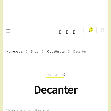
lagrustore.com
0
Homepage
Shop
Oggettistica
Decanter
:
CATEGORIA
Decanter
Visualizzazione di 9 risultati