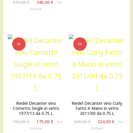
Il
Il
originale
attuale
379,00
€
340,00
€
Iva
prezzo
prezzo
era:
è:
Inclusa
originale
attuale
299,00 €.
270,00 €
era:
è:
379,00 €.
340,00 €.
IN
IN
OFFERTA!
OFFERTA!
Riedel Decanter vino
Riedel Decanter vino Curly
Cornetto Single in vetro
Fatto A Mano in vetro
1977/13 da 0.75 L
2011/00 da 0.75 L
Il
Il
Il
Il
195,00
€
175,00
€
249,00
€
224,00
€
Iva
Iva
prezzo
prezzo
prezzo
prezzo
Inclusa
Inclusa