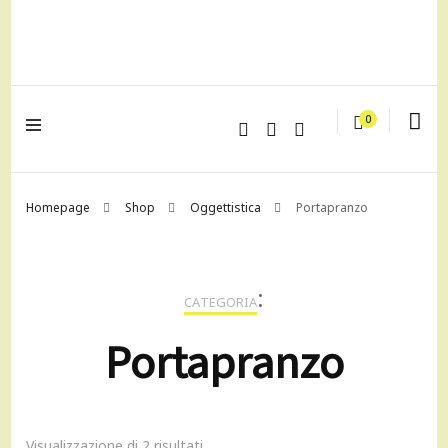
lagrustore.com
0
Homepage
Shop
Oggettistica
Portapranzo
:
CATEGORIA
Portapranzo
Visualizzazione di 2 risultati