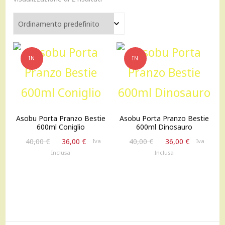
IN
IN
OFFERTA!
OFFERTA!
Asobu Porta Pranzo Bestie
Asobu Porta Pranzo Bestie
600ml Coniglio
600ml Dinosauro
Il
Il
Il
Il
40,00
€
36,00
€
40,00
€
36,00
€
Iva
Iva
prezzo
prezzo
prezzo
prezzo
Inclusa
Inclusa
originale
attuale
originale
attuale
era:
è:
era:
è:
40,00 €.
36,00 €.
40,00 €.
36,00 €.