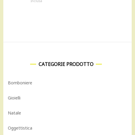
Inclusa
originale
attuale
era:
è:
219,00 €.
197,00 €.
CATEGORIE PRODOTTO
Bomboniere
Gioielli
Natale
Oggettistica