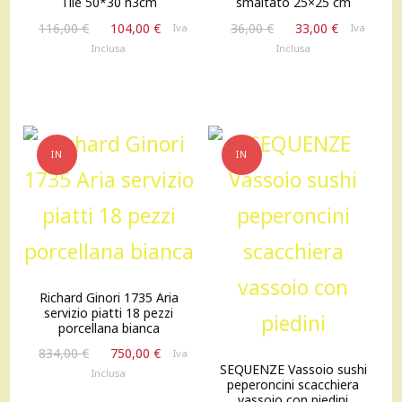
Tile 50*30 h3cm
smaltato 25×25 cm
Il
Il
Il
Il
116,00
€
104,00
€
36,00
€
33,00
€
Iva
Iva
prezzo
prezzo
prezzo
prezzo
Inclusa
Inclusa
originale
attuale
originale
attuale
era:
è:
era:
è:
116,00 €.
104,00 €.
36,00 €.
33,00 €.
IN
IN
OFFERTA!
OFFERTA!
Richard Ginori 1735 Aria
servizio piatti 18 pezzi
porcellana bianca
Il
Il
834,00
€
750,00
€
Iva
SEQUENZE Vassoio sushi
prezzo
prezzo
Inclusa
peperoncini scacchiera
originale
attuale
vassoio con piedini