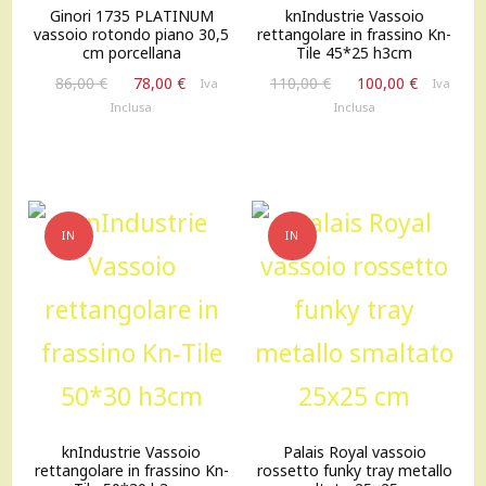
Ginori 1735 PLATINUM
knIndustrie Vassoio
vassoio rotondo piano 30,5
rettangolare in frassino Kn-
cm porcellana
Tile 45*25 h3cm
Il
Il
Il
Il
86,00
€
78,00
€
110,00
€
100,00
€
Iva
Iva
prezzo
prezzo
prezzo
prezzo
Inclusa
Inclusa
originale
attuale
originale
attuale
era:
è:
era:
è:
86,00 €.
78,00 €.
110,00 €.
100,00 €
IN
IN
OFFERTA!
OFFERTA!
knIndustrie Vassoio
Palais Royal vassoio
rettangolare in frassino Kn-
rossetto funky tray metallo