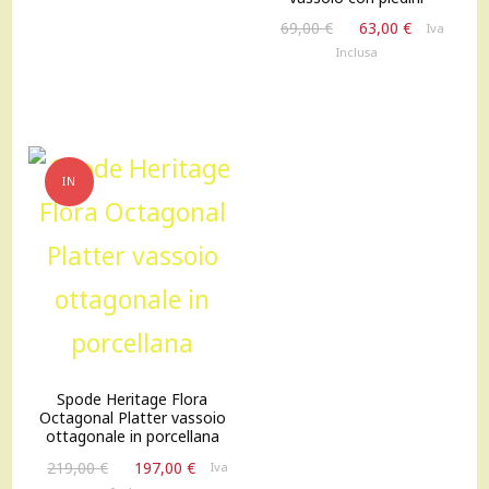
era:
è:
Il
Il
69,00
€
63,00
€
834,00 €.
750,00 €.
Iva
prezzo
prezzo
Inclusa
originale
attuale
era:
è:
69,00 €.
63,00 €.
IN
OFFERTA!
Spode Heritage Flora
Octagonal Platter vassoio
ottagonale in porcellana
Il
Il
219,00
€
197,00
€
Iva
prezzo
prezzo