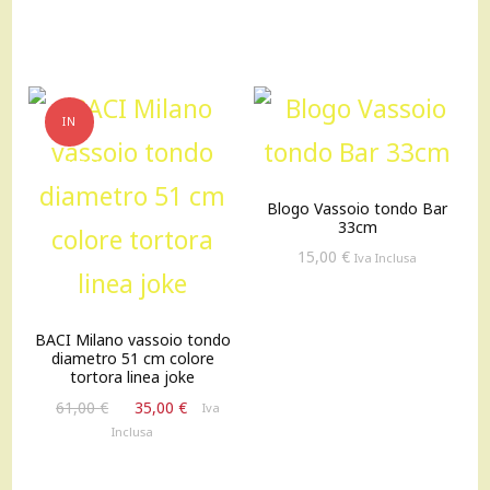
originale
attuale
50,00 €.
35,00 €.
era:
è:
28,00 €.
25,00 €.
IN
OFFERTA!
Blogo Vassoio tondo Bar
33cm
15,00
€
Iva Inclusa
BACI Milano vassoio tondo
diametro 51 cm colore
tortora linea joke
Il
Il
61,00
€
35,00
€
Iva
prezzo
prezzo
Inclusa
originale
attuale
era:
è: