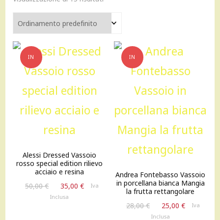
IN
IN
OFFERTA!
OFFERTA!
Alessi Dressed Vassoio
rosso special edition rilievo
acciaio e resina
Andrea Fontebasso Vassoio
in porcellana bianca Mangia
Il
Il
50,00
€
35,00
€
Iva
la frutta rettangolare
prezzo
prezzo
Inclusa
Il
Il
originale
attuale
28,00
€
25,00
€
Iva
prezzo
prezzo
era:
è:
Inclusa