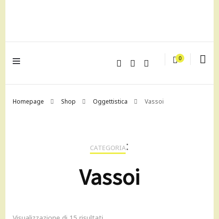
lagrustore.com
0
Homepage
Shop
Oggettistica
Vassoi
:
CATEGORIA
Vassoi
Visualizzazione di 15 risultati