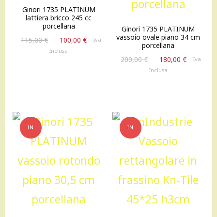
Ginori 1735 PLATINUM
lattiera bricco 245 cc
porcellana
Ginori 1735 PLATINUM
vassoio ovale piano 34 cm
Il
Il
115,00
€
100,00
€
Iva
porcellana
prezzo
prezzo
Inclusa
Il
Il
originale
attuale
200,00
€
180,00
€
Iva
prezzo
prezzo
era:
è:
Inclusa
originale
attuale
115,00 €.
100,00 €.
era:
è:
200,00 €.
180,00 €
IN
IN
OFFERTA!
OFFERTA!