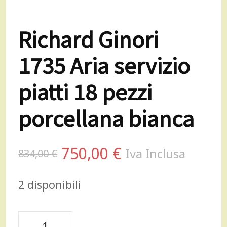
Richard Ginori
1735 Aria servizio
piatti 18 pezzi
porcellana bianca
Il
Il
750,00
€
Iva Inclusa
834,00
€
prezzo
prezzo
2 disponibili
originale
attuale
era:
è:
Richard