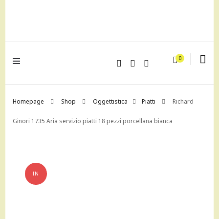
lagrustore.com
0
Homepage
Shop
Oggettistica
Piatti
Richard
Ginori 1735 Aria servizio piatti 18 pezzi porcellana bianca
IN
OFFERTA!