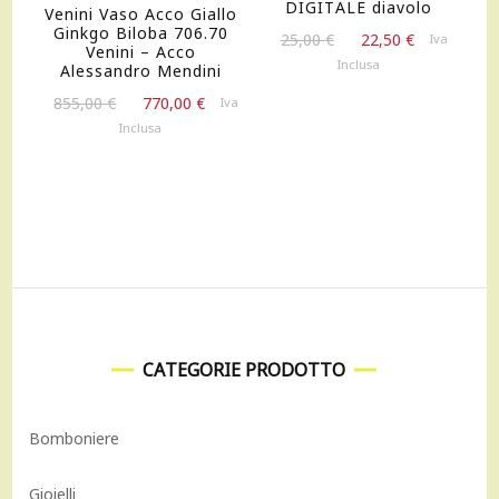
DIGITALE diavolo
Venini Vaso Acco Giallo
Ginkgo Biloba 706.70
Il
Il
25,00
€
22,50
€
Iva
Venini – Acco
prezzo
prezzo
Inclusa
Alessandro Mendini
originale
attuale
Il
Il
855,00
€
770,00
€
Iva
era:
è:
prezzo
prezzo
Inclusa
25,00 €.
22,50 €.
originale
attuale
era:
è:
855,00 €.
770,00 €.
CATEGORIE PRODOTTO
Bomboniere
Gioielli