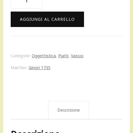
834,00 €.
750,00 €.
Ginori
1735
AGGIUNGI AL CARRELLO
Aria
servizio
piatti
Categorie:
Oggettistica
,
Piatti
,
Vassoi
18
Marchio:
Ginori 1735
pezzi
porcellana
bianca
Descrizione
quantità