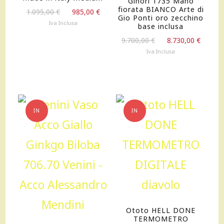
Ginori 1735 Mano
fiorata BIANCO Arte di
Il
Il
1.095,00
€
985,00
€
Gio Ponti oro zecchino
prezzo
prezzo
Iva Inclusa
base inclusa
originale
attuale
Il
Il
9.700,00
€
8.730,00
€
era:
è:
prezzo
prezz
Iva Inclusa
1.095,00 €.
985,00 €.
originale
attua
era:
è:
9.700,00 €.
8.730,
IN
IN
OFFERTA!
OFFERTA!
Ototo HELL DONE
TERMOMETRO