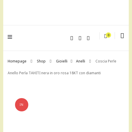
lagrustore.com
0
Homepage
Shop
Gioielli
Anelli
Coscia Perle
Anello Perla TAHITI nera in oro rosa 18KT con diamanti
IN
OFFERTA!