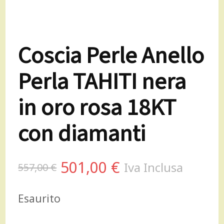
Coscia Perle Anello
Perla TAHITI nera
in oro rosa 18KT
con diamanti
Il
Il
501,00
€
Iva Inclusa
557,00
€
prezzo
prezzo
Esaurito
originale
attuale