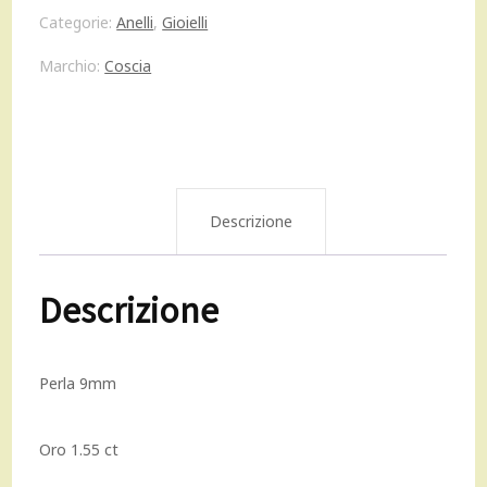
era:
è:
Categorie:
Anelli
,
Gioielli
557,00 €.
501,00 €.
Marchio:
Coscia
Descrizione
Descrizione
Perla 9mm
Oro 1.55 ct