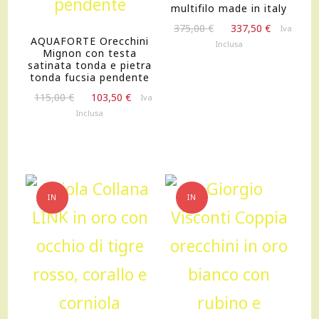
multifilo made in italy
Il
Il
375,00
€
337,50
€
Iva
AQUAFORTE Orecchini
prezzo
prezzo
Inclusa
Mignon con testa
originale
attuale
satinata tonda e pietra
era:
è:
tonda fucsia pendente
375,00 €.
337,50 €.
Il
Il
115,00
€
103,50
€
Iva
prezzo
prezzo
Inclusa
originale
attuale
era:
è:
115,00 €.
103,50 €.
IN
IN
OFFERTA!
OFFERTA!