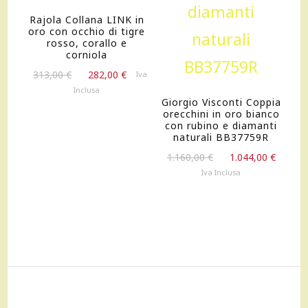
Rajola Collana LINK in
oro con occhio di tigre
rosso, corallo e
corniola
Il
Il
313,00
€
282,00
€
Iva
prezzo
prezzo
Inclusa
originale
attuale
Giorgio Visconti Coppia
orecchini in oro bianco
era:
è:
con rubino e diamanti
313,00 €.
282,00 €.
naturali BB37759R
Il
Il
1.160,00
€
1.044,00
€
prezzo
prezz
Iva Inclusa
originale
attua
era:
è:
1.160,00 €.
1.044,