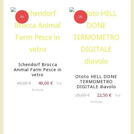
20cm
quantità
IN
IN
OFFERTA!
OFFERTA!
Ichendorf Brocca
Animal Farm Pesce in
vetro
Ototo HELL DONE
TERMOMETRO
Il
Il
43,00
€
40,00
€
Iva
DIGITALE diavolo
prezzo
prezzo
Inclusa
Il
Il
originale
attuale
25,00
€
22,50
€
Iva
prezzo
prezzo
era:
è:
Inclusa
originale
attuale
43,00 €.
40,00 €.
era:
è:
25,00 €.
22,50 €.