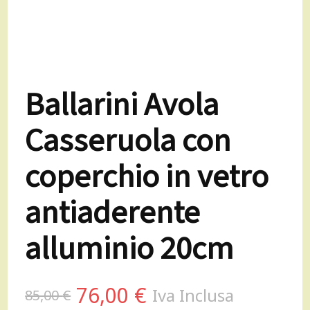
Ballarini Avola
Casseruola con
coperchio in vetro
antiaderente
alluminio 20cm
Il
Il
76,00
€
Iva Inclusa
85,00
€