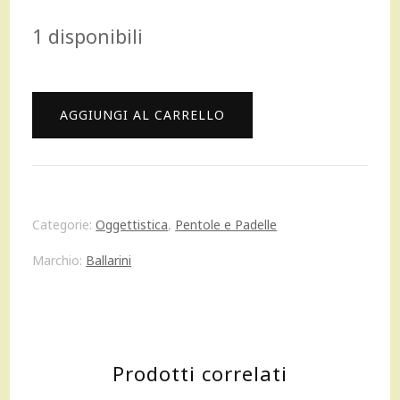
prezzo
prezzo
1 disponibili
originale
attuale
era:
è:
Ballarini
AGGIUNGI AL CARRELLO
85,00 €.
76,00 €.
Avola
Casseruola
con
Categorie:
Oggettistica
,
Pentole e Padelle
coperchio
Marchio:
Ballarini
in
vetro
antiaderente
Prodotti correlati
alluminio