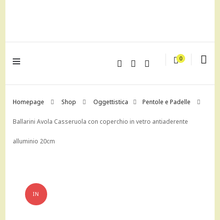
lagrustore.com
0
Homepage
Shop
Oggettistica
Pentole e Padelle
Ballarini Avola Casseruola con coperchio in vetro antiaderente
alluminio 20cm
IN
OFFERTA!