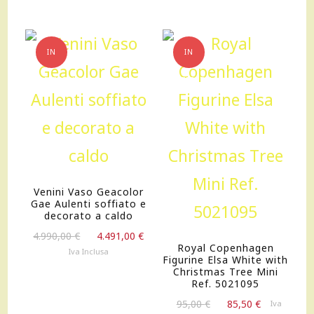
IN
IN
OFFERTA!
OFFERTA!
Venini Vaso Geacolor
Gae Aulenti soffiato e
decorato a caldo
Il
Il
4.990,00
€
4.491,00
€
Royal Copenhagen
prezzo
prezzo
Iva Inclusa
Figurine Elsa White with
originale
attuale
Christmas Tree Mini
era:
è:
Ref. 5021095
4.990,00 €.
4.491,00 €.
Il
Il
95,00
€
85,50
€
Iva