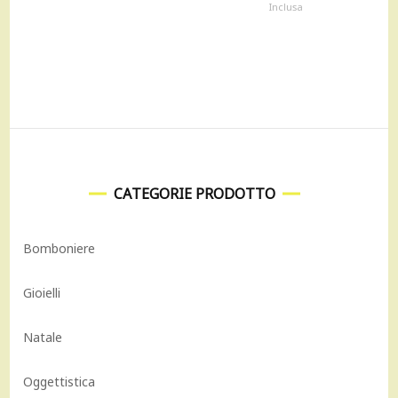
prezzo
prezzo
Inclusa
originale
attuale
era:
è:
95,00 €.
85,50 €.
CATEGORIE PRODOTTO
Bomboniere
Gioielli
Natale
Oggettistica