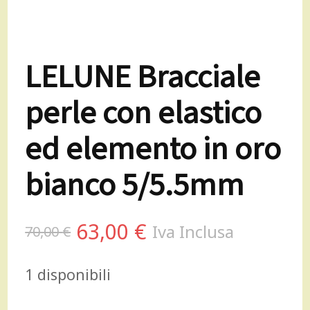
LELUNE Bracciale
perle con elastico
ed elemento in oro
bianco 5/5.5mm
Il
Il
63,00
€
Iva Inclusa
70,00
€
prezzo
prezzo
1 disponibili
originale
attuale