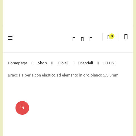
lagrustore.com
0
Homepage
Shop
Gioielli
Bracciali
LELUNE
Bracciale perle con elastico ed elemento in oro bianco 5/5.5mm
IN
OFFERTA!