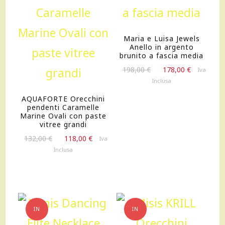
Maria e Luisa Jewels
Anello in argento
brunito a fascia media
Il
Il
198,00
€
178,00
€
Iva
prezzo
prezzo
Inclusa
originale
attuale
AQUAFORTE Orecchini
era:
è:
pendenti Caramelle
198,00 €.
178,00 €.
Marine Ovali con paste
vitree grandi
Il
Il
132,00
€
118,00
€
Iva
prezzo
prezzo
Inclusa
originale
attuale
era:
è:
132,00 €.
118,00 €.
IN
IN