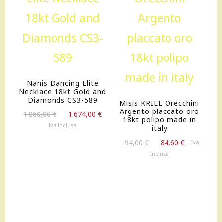
OFFERTA!
OFFERTA!
Nanis Dancing Elite
Necklace 18kt Gold and
Diamonds CS3-589
Misis KRILL Orecchini
Argento placcato oro
Il
Il
1.860,00
€
1.674,00
€
18kt polipo made in
prezzo
prezzo
Iva Inclusa
italy
originale
attuale
Il
Il
94,00
€
84,60
€
Iva
era:
è:
prezzo
prezzo
Inclusa
1.860,00 €.
1.674,00 €.
originale
attuale
era:
è:
94,00 €.
84,60 €.