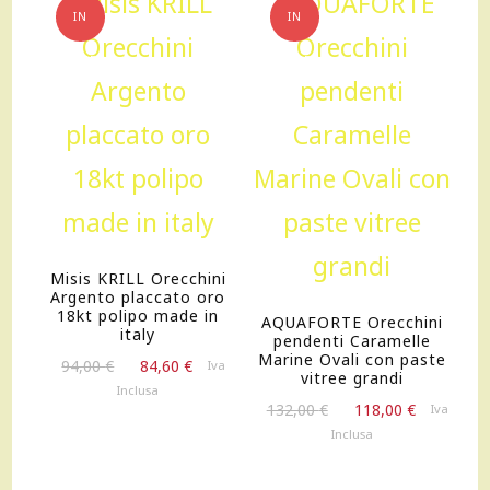
IN
IN
OFFERTA!
OFFERTA!
Misis KRILL Orecchini
Argento placcato oro
18kt polipo made in
AQUAFORTE Orecchini
italy
pendenti Caramelle
Marine Ovali con paste
Il
Il
94,00
€
84,60
€
Iva
vitree grandi
prezzo
prezzo
Inclusa
Il
Il
originale
attuale
132,00
€
118,00
€
Iva
prezzo
prezzo
era:
è:
Inclusa
originale
attuale
94,00 €.
84,60 €.
era:
è: