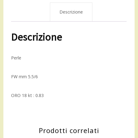
da
Descrizione
5.5/6mm
Descrizione
chiusura
moschettone
Perle
in
oro
FW mm 5.5/6
rosa
18
ORO 18 kt : 0.83
kt
quantità
Prodotti correlati