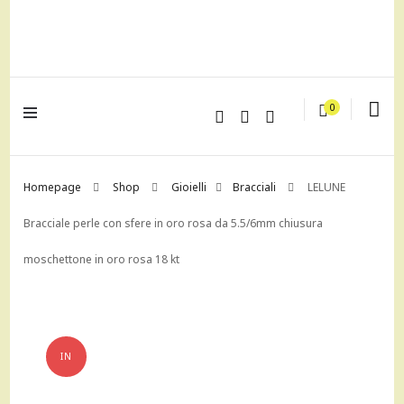
lagrustore.com
0
Homepage
Shop
Gioielli
Bracciali
LELUNE
Bracciale perle con sfere in oro rosa da 5.5/6mm chiusura
moschettone in oro rosa 18 kt
IN
OFFERTA!