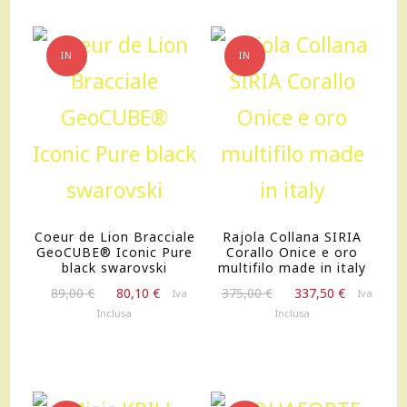
IN
IN
OFFERTA!
OFFERTA!
Coeur de Lion Bracciale
Rajola Collana SIRIA
GeoCUBE® Iconic Pure
Corallo Onice e oro
black swarovski
multifilo made in italy
Il
Il
Il
Il
89,00
€
80,10
€
375,00
€
337,50
€
Iva
Iva
prezzo
prezzo
prezzo
prezzo
Inclusa
Inclusa
originale
attuale
originale
attuale
era:
è:
era:
è:
89,00 €.
80,10 €.
375,00 €.
337,50 €.