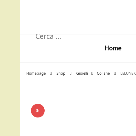
Ricerca
per:
Home
Homepage
Shop
Gioielli
Collane
LELUNE C
IN
OFFERTA!