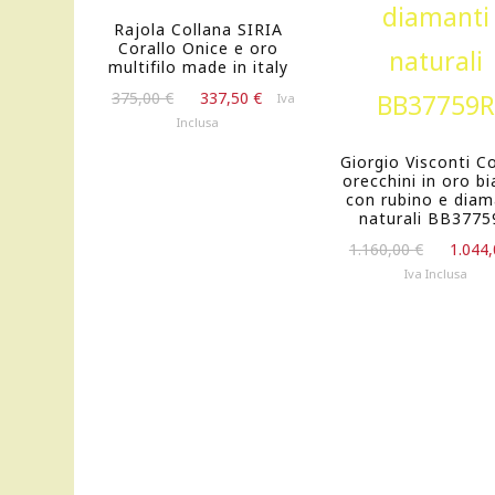
Rajola Collana SIRIA
Corallo Onice e oro
multifilo made in italy
Il
Il
375,00
€
337,50
€
Iva
prezzo
prezzo
Inclusa
originale
attuale
Giorgio Visconti C
era:
è:
orecchini in oro b
375,00 €.
337,50 €.
con rubino e diam
naturali BB377
Il
1.160,00
€
1.044
prezzo
Iva Inclusa
original
era:
1.160,00