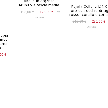
Anello in argento
brunito a fascia media
Rajola Collana LINK 
oro con occhio di ti
Il
Il
198,00
€
178,00
€
Iva
rosso, corallo e corni
prezzo
prezzo
Inclusa
Il
originale
attuale
313,00
€
282,00
€
prezzo
era:
è:
Inclusa
originale
198,00 €.
178,00 €.
oppia
era:
ianco
313,00 €.
anti
59R
Il
,00
€
prezzo
e
attuale
è:
 €.
1.044,00 €.