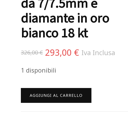
da 7/7.5mm e
diamante in oro
bianco 18 kt
Il
Il
293,00
€
Iva Inclusa
326,00
€
prezzo
prezzo
1 disponibili
originale
attuale
era:
è:
LELUNE
AGGIUNGI AL CARRELLO
326,00 €.
293,00 €.
Collana
pendente
con