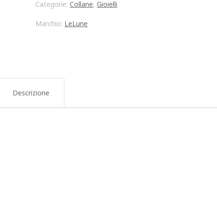
Categorie:
Collane
,
Gioielli
perla
Marchio:
LeLune
da
7/7.5mm
e
diamante
Descrizione
in
oro
bianco
18
kt
quantità