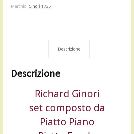
330,00 €.
300,00 €.
Marchio:
Ginori 1735
Descrizione
Descrizione
Richard Ginori
set composto da
Piatto Piano