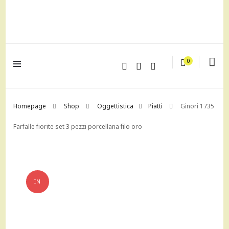
lagrustore.com
0
Homepage
Shop
Oggettistica
Piatti
Ginori 1735
Farfalle fiorite set 3 pezzi porcellana filo oro
IN
OFFERTA!