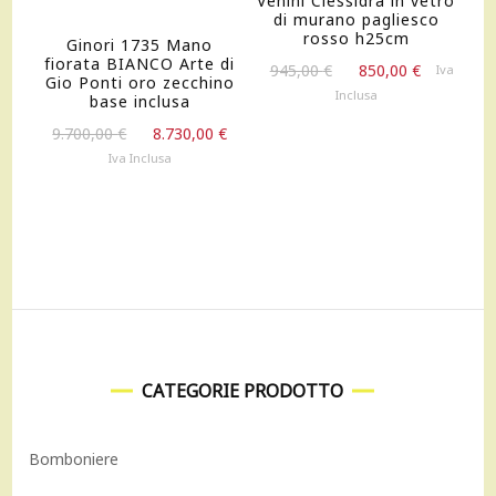
Venini Clessidra in vetro
di murano pagliesco
rosso h25cm
Ginori 1735 Mano
fiorata BIANCO Arte di
Il
Il
945,00
€
850,00
€
Iva
Gio Ponti oro zecchino
prezzo
prezzo
Inclusa
base inclusa
originale
attuale
Il
Il
9.700,00
€
8.730,00
€
era:
è:
prezzo
prezzo
Iva Inclusa
945,00 €.
850,00 €.
originale
attuale
era:
è:
9.700,00 €.
8.730,00 €.
CATEGORIE PRODOTTO
Bomboniere