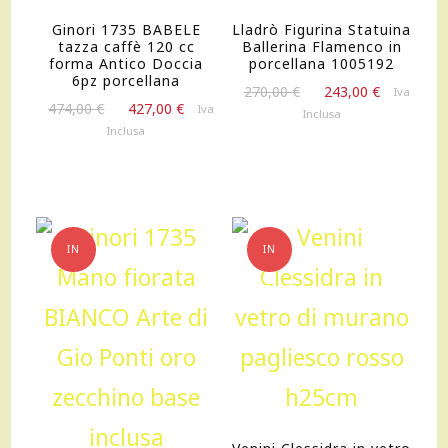
Ginori 1735 BABELE
Lladrò Figurina Statuina
tazza caffè 120 cc
Ballerina Flamenco in
forma Antico Doccia
porcellana 1005192
6pz porcellana
Il
Il
270,00
€
243,00
€
Iva
Il
Il
474,00
€
427,00
€
Iva
prezzo
prezzo
Inclusa
prezzo
prezzo
originale
attuale
Inclusa
originale
attuale
era:
è:
era:
è:
270,00 €.
243,00 €.
474,00 €.
427,00 €.
IN
IN
OFFERTA!
OFFERTA!