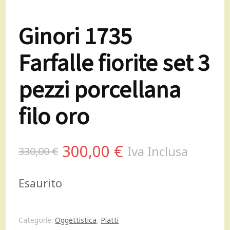
Ginori 1735
Farfalle fiorite set 3
pezzi porcellana
filo oro
Il
Il
300,00
€
Iva Inclusa
330,00
€
prezzo
prezzo
Esaurito
originale
attuale
era:
è:
Categorie:
Oggettistica
,
Piatti