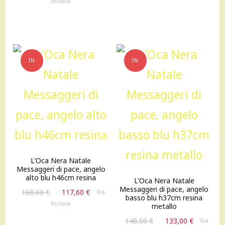
Inclusa
originale
attuale
78,00 €.
54,60 €.
era:
è:
64,00 €.
44,80 €.
IN
IN
OFFERTA!
OFFERTA!
L’Oca Nera Natale
Messaggeri di pace, angelo
alto blu h46cm resina
L’Oca Nera Natale
Messaggeri di pace, angelo
Il
Il
168,00
€
117,60
€
Iva
basso blu h37cm resina
prezzo
prezzo
Inclusa
metallo
originale
attuale
Il
Il
148,00
€
133,00
€
Iva
era:
è: