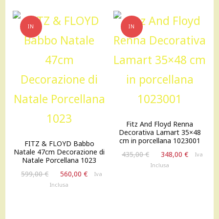
IN
IN
OFFERTA!
OFFERTA!
Fitz And Floyd Renna
Decorativa Lamart 35×48
cm in porcellana 1023001
FITZ & FLOYD Babbo
Natale 47cm Decorazione di
Il
Il
435,00
€
348,00
€
Iva
Natale Porcellana 1023
prezzo
prezzo
Inclusa
Il
Il
originale
attuale
599,00
€
560,00
€
Iva
prezzo
prezzo
era:
è:
Inclusa
originale
attuale
435,00 €.
348,00 €
era:
è:
599,00 €.
560,00 €.