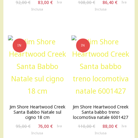
Il
Il
Il
Il
92,00
€
83,00
€
108,00
€
86,40
€
Iva
Iva
prezzo
prezzo
prezzo
prezzo
Inclusa
Inclusa
originale
attuale
originale
attuale
era:
è:
era:
è:
92,00 €.
83,00 €.
108,00 €.
86,40 €.
IN
IN
OFFERTA!
OFFERTA!
Jim Shore Heartwood Creek
Jim Shore Heartwood Creek
Santa Babbo Natale sul
Santa babbo treno
cigno 18 cm
locomotiva natale 6001427
Il
Il
Il
Il
95,00
€
76,00
€
110,00
€
88,00
€
Iva
Iva
prezzo
prezzo
prezzo
prezzo
Inclusa
Inclusa