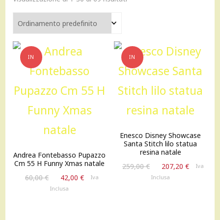
IN
IN
OFFERTA!
OFFERTA!
Enesco Disney Showcase
Santa Stitch lilo statua
resina natale
Andrea Fontebasso Pupazzo
Cm 55 H Funny Xmas natale
Il
Il
259,00
€
207,20
€
Iva
prezzo
prezzo
Il
Il
60,00
€
42,00
€
Inclusa
Iva
originale
attuale
prezzo
prezzo
Inclusa
era:
è:
originale
attuale
259,00 €.
207,20 €
era:
è:
60,00 €.
42,00 €.