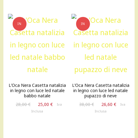
IN
IN
OFFERTA!
OFFERTA!
L’Oca Nera Casetta natalizia
L’Oca Nera Casetta natalizia
in legno con luce led natale
in legno con luce led natale
babbo natale
pupazzo di neve
Il
Il
Il
Il
28,00
€
25,00
€
38,00
€
26,60
€
Iva
Iva
prezzo
prezzo
prezzo
prezzo
Inclusa
Inclusa
originale
attuale
originale
attuale
era:
è:
era:
è:
28,00 €.
25,00 €.
38,00 €.
26,60 €.