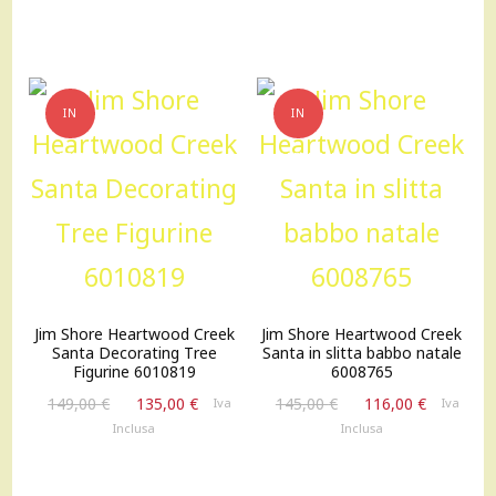
originale
attuale
originale
attuale
era:
è:
era:
è:
95,00 €.
76,00 €.
110,00 €.
88,00 €.
IN
IN
OFFERTA!
OFFERTA!
Jim Shore Heartwood Creek
Jim Shore Heartwood Creek
Santa Decorating Tree
Santa in slitta babbo natale
Figurine 6010819
6008765
Il
Il
Il
Il
149,00
€
135,00
€
145,00
€
116,00
€
Iva
Iva
prezzo
prezzo
prezzo
prezzo
Inclusa
Inclusa
originale
attuale
originale
attuale
era:
è:
era:
è:
149,00 €.
135,00 €.
145,00 €.
116,00 €