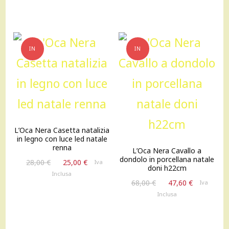
IN
IN
OFFERTA!
OFFERTA!
L’Oca Nera Casetta natalizia
in legno con luce led natale
renna
L’Oca Nera Cavallo a
dondolo in porcellana natale
Il
Il
28,00
€
25,00
€
Iva
doni h22cm
prezzo
prezzo
Inclusa
Il
Il
originale
attuale
68,00
€
47,60
€
Iva
prezzo
prezzo
era:
è:
Inclusa
originale
attuale
28,00 €.
25,00 €.
era:
è:
68,00 €.
47,60 €.