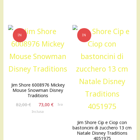
IN
IN
OFFERTA!
OFFERTA!
Jim Shore 6008976 Mickey
Mouse Snowman Disney
Traditions
Il
Il
82,00
€
73,00
€
Iva
prezzo
prezzo
Inclusa
originale
attuale
Jim Shore Cip e Ciop con
era:
è:
bastoncini di zucchero 13 cm
82,00 €.
73,00 €.
Natale Disney Traditions
4051975