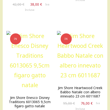
Il
Il
originale
attuale
42,00
€
38,00
€
Iva
prezzo
prezzo
era:
è:
Inclusa
originale
attuale
42,00 €.
38,00 €.
era:
è:
42,00 €.
38,00 €.
IN
IN
OFFERTA!
OFFERTA!
Jim Shore Heartwood Creek
Babbo Natale con albero
innevato 23 cm 6011687
Jim Shore Enesco Disney
Traditions 6013065 9,5cm
Il
Il
95,00
€
76,00
€
Iva
figaro gatto natale
prezzo
prezzo
Inclusa