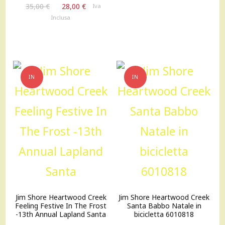
Il
Il
originale
attuale
35,00
€
28,00
€
Iva
prezzo
prezzo
era:
è:
Inclusa
originale
attuale
95,00 €.
76,00 €.
era:
è:
35,00 €.
28,00 €.
IN
IN
OFFERTA!
OFFERTA!
Jim Shore Heartwood Creek
Jim Shore Heartwood Creek
Feeling Festive In The Frost
Santa Babbo Natale in
-13th Annual Lapland Santa
bicicletta 6010818