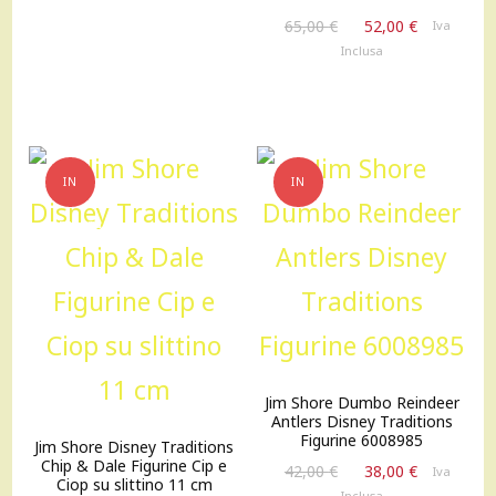
Il
Il
65,00
€
52,00
€
Iva
prezzo
prezzo
Inclusa
originale
attuale
era:
è:
65,00 €.
52,00 €.
IN
IN
OFFERTA!
OFFERTA!
Jim Shore Dumbo Reindeer
Antlers Disney Traditions
Figurine 6008985
Jim Shore Disney Traditions
Chip & Dale Figurine Cip e
Il
Il
42,00
€
38,00
€
Iva
Ciop su slittino 11 cm
prezzo
prezzo
Inclusa