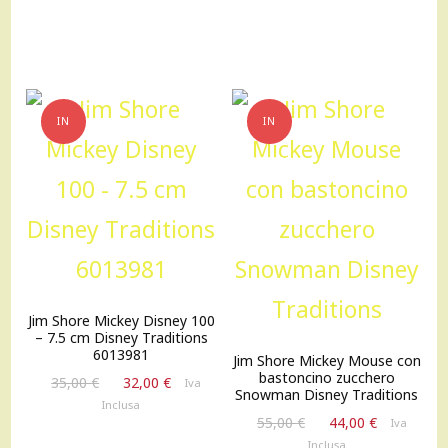
IN
IN
OFFERTA!
OFFERTA!
Jim Shore Mickey Disney 100
– 7.5 cm Disney Traditions
6013981
Jim Shore Mickey Mouse con
bastoncino zucchero
Il
Il
35,00
€
32,00
€
Iva
Snowman Disney Traditions
prezzo
prezzo
Inclusa
Il
Il
originale
attuale
55,00
€
44,00
€
Iva
prezzo
prezzo
era:
è:
Inclusa