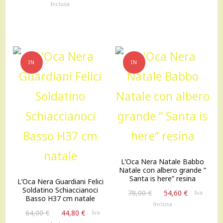
prezzo
prezzo
Inclusa
78,00 €.
54,60 €.
originale
attuale
era:
è:
48,00 €.
33,60 €.
IN
IN
OFFERTA!
OFFERTA!
L’Oca Nera Natale Babbo
Natale con albero grande ”
Santa is here” resina
L’Oca Nera Guardiani Felici
Soldatino Schiaccianoci
Il
Il
78,00
€
54,60
€
Iva
Basso H37 cm natale
prezzo
prezzo
Inclusa
Il
Il
originale
attuale
64,00
€
44,80
€
Iva
prezzo
prezzo
era:
è: