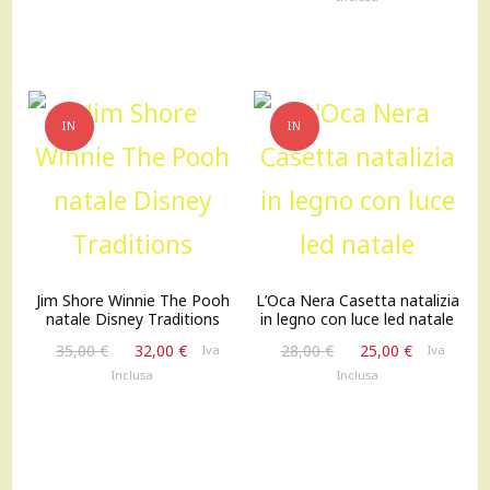
originale
attuale
35,00 €.
32,00 €.
era:
è:
55,00 €.
44,00 €.
IN
IN
OFFERTA!
OFFERTA!
Jim Shore Winnie The Pooh
L’Oca Nera Casetta natalizia
natale Disney Traditions
in legno con luce led natale
Il
Il
Il
Il
35,00
€
32,00
€
28,00
€
25,00
€
Iva
Iva
prezzo
prezzo
prezzo
prezzo
Inclusa
Inclusa
originale
attuale
originale
attuale
era:
è:
era:
è:
35,00 €.
32,00 €.
28,00 €.
25,00 €.