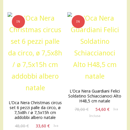
IN
IN
OFFERTA!
OFFERTA!
L’Oca Nera Guardiani Felici
Soldatino Schiaccianoci Alto
H48,5 cm natale
L’Oca Nera Christmas circus
set 6 pezzi palle da circo, ø
Il
Il
78,00
€
54,60
€
Iva
7,5x8h / ø 7,5x15h cm
prezzo
prezzo
Inclusa
addobbi albero natale
originale
attuale
Il
Il
48,00
€
33,60
€
Iva
era:
è: