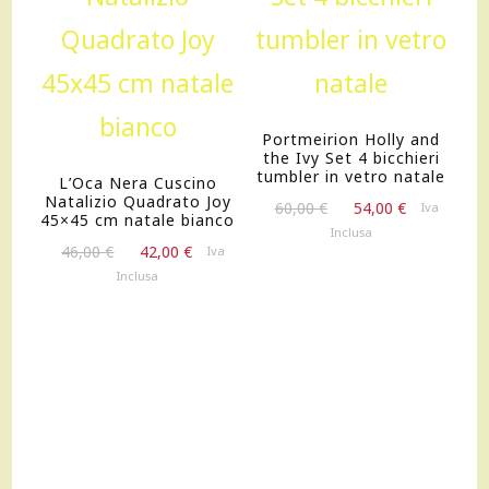
Portmeirion Holly and
the Ivy Set 4 bicchieri
tumbler in vetro natale
L’Oca Nera Cuscino
Natalizio Quadrato Joy
Il
Il
60,00
€
54,00
€
Iva
45×45 cm natale bianco
prezzo
prezzo
Inclusa
Il
Il
originale
attuale
46,00
€
42,00
€
Iva
prezzo
prezzo
era:
è:
Inclusa
originale
attuale
60,00 €.
54,00 €.
era:
è:
46,00 €.
42,00 €.