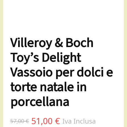
Villeroy & Boch
Toy’s Delight
Vassoio per dolci e
torte natale in
porcellana
Il
Il
51,00
€
Iva Inclusa
57,00
€