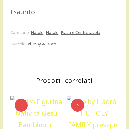
prezzo
prezzo
Esaurito
originale
attuale
era:
è:
Categorie:
Natale
,
Natale
,
Piatti e Centrotavola
57,00 €.
51,00 €.
Marchio:
Villeroy & Boch
Prodotti correlati
IN
IN
OFFERTA!
OFFERTA!