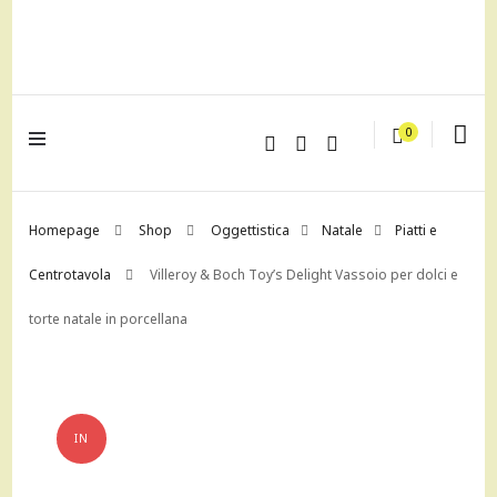
lagrustore.com
0
Homepage
Shop
Oggettistica
Natale
Piatti e
Centrotavola
Villeroy & Boch Toy’s Delight Vassoio per dolci e
torte natale in porcellana
IN
OFFERTA!