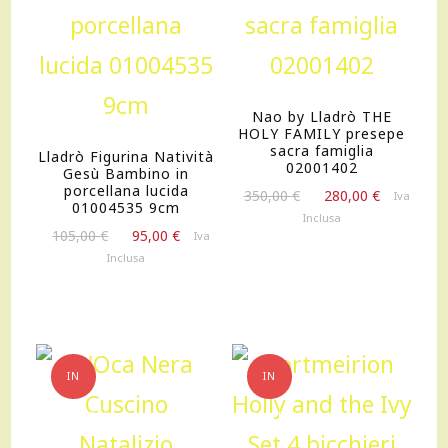
Nao by Lladrò THE
HOLY FAMILY presepe
sacra famiglia
Lladrò Figurina Natività
02001402
Gesù Bambino in
porcellana lucida
Il
Il
350,00
€
280,00
€
Iva
01004535 9cm
prezzo
prezzo
Inclusa
Il
Il
originale
attuale
105,00
€
95,00
€
Iva
prezzo
prezzo
era:
è:
Inclusa
originale
attuale
350,00 €.
280,00 €.
era:
è:
105,00 €.
95,00 €.
IN
IN
OFFERTA!
OFFERTA!