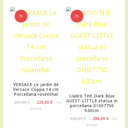
made
in
IN
IN
italy
OFFERTA!
OFFERTA!
cm
24
quantità
VERSACE Le jardin de
Versace Coppa 14 cm
Porcellana rosenthal
Lladrò THE Dark Blue
GUEST-LITTLE statua in
Il
Il
255,00
€
229,00
€
Iva
porcellana 01007750
prezzo
prezzo
Inclusa
h30cm
originale
attuale
Il
Il
320,00
€
288,00
€
Iva
era:
è:
prezzo
prezzo
Inclusa
255,00 €.
229,00 €.