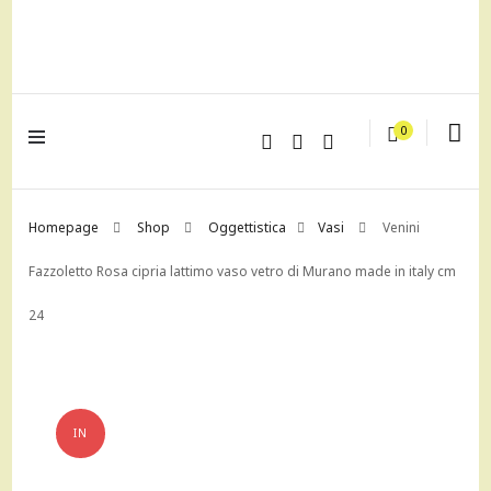
lagrustore.com
0
Homepage
Shop
Oggettistica
Vasi
Venini
Fazzoletto Rosa cipria lattimo vaso vetro di Murano made in italy cm
24
IN
OFFERTA!