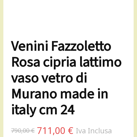
Venini Fazzoletto
Rosa cipria lattimo
vaso vetro di
Murano made in
italy cm 24
Il
Il
711,00
€
Iva Inclusa
790,00
€