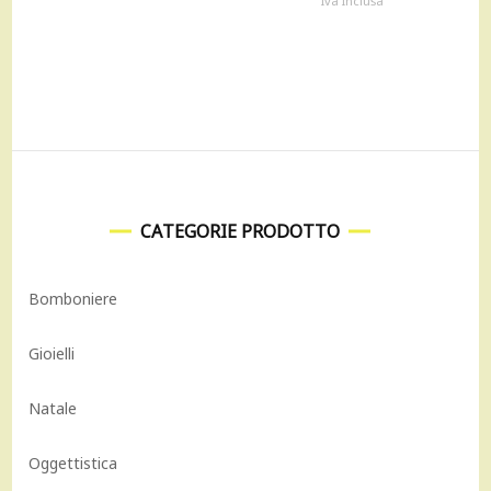
Iva Inclusa
originale
attua
era:
è:
9.700,00 €.
8.730,
CATEGORIE PRODOTTO
Bomboniere
Gioielli
Natale
Oggettistica