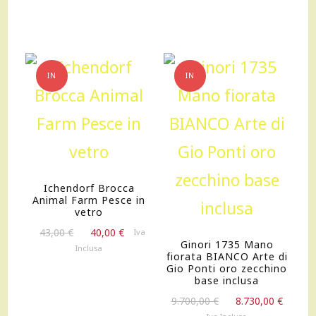
originale
attuale
era:
è:
320,00 €.
288,00 €.
IN
IN
OFFERTA!
OFFERTA!
Ichendorf Brocca
Animal Farm Pesce in
vetro
Il
Il
43,00
€
40,00
€
Iva
Ginori 1735 Mano
prezzo
prezzo
Inclusa
fiorata BIANCO Arte di
originale
attuale
Gio Ponti oro zecchino
era:
è:
base inclusa
43,00 €.
40,00 €.
Il
Il
9.700,00
€
8.730,00
€
prezzo
prezz