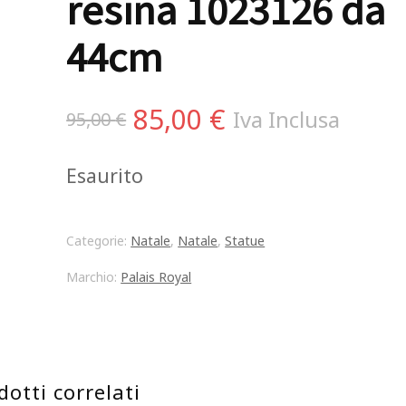
resina 1023126 da
44cm
Il
Il
85,00
€
Iva Inclusa
95,00
€
prezzo
prezzo
Esaurito
originale
attuale
era:
è:
Categorie:
Natale
,
Natale
,
Statue
95,00 €.
85,00 €.
Marchio:
Palais Royal
dotti correlati