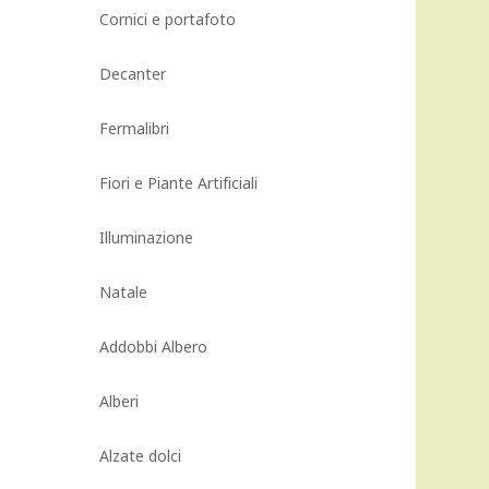
:
Cornici e portafoto
4,60 €.
Decanter
Fermalibri
Fiori e Piante Artificiali
Illuminazione
Natale
Addobbi Albero
Alberi
Alzate dolci