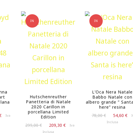
IN
IN
OFFERTA!
OFFERTA!
enna
L’Oca Nera Natale
Hutschenreuther
art
Babbo Natale con
Panetteria di Natale
llana
albero grande ” Santa
2020 Carillon in
here” resina
porcellana Limited
Il
Il
Il
€
78,00
€
54,60
€
Iva
I
Edition
prezzo
prezzo
p
Inclusa
Il
Il
299,00
€
209,30
€
Iva
attuale
originale
a
prezzo
prezzo
Inclusa