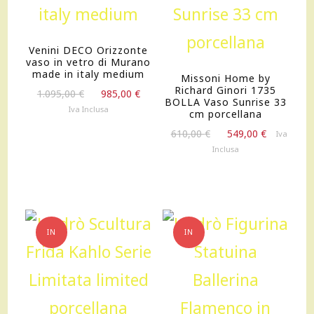
Venini DECO Orizzonte
vaso in vetro di Murano
made in italy medium
Missoni Home by
Richard Ginori 1735
Il
Il
1.095,00
€
985,00
€
BOLLA Vaso Sunrise 33
prezzo
prezzo
Iva Inclusa
cm porcellana
originale
attuale
Il
Il
610,00
€
549,00
€
Iva
era:
è:
prezzo
prezzo
Inclusa
1.095,00 €.
985,00 €.
originale
attuale
era:
è:
610,00 €.
549,00 €.
IN
IN
OFFERTA!
OFFERTA!