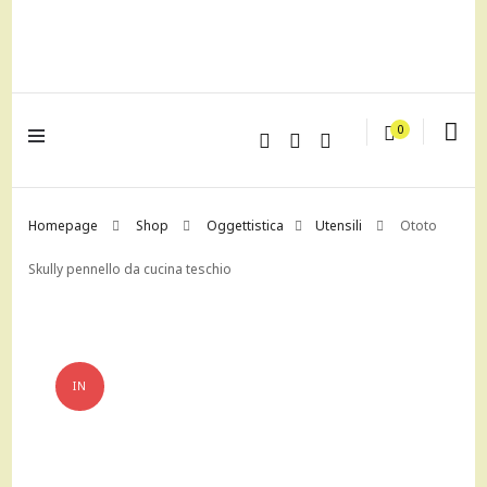
lagrustore.com
0
Homepage
Shop
Oggettistica
Utensili
Ototo
Skully pennello da cucina teschio
IN
OFFERTA!