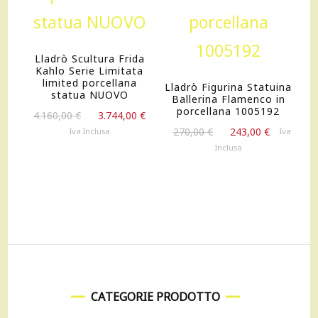
Lladrò Scultura Frida
Kahlo Serie Limitata
limited porcellana
Lladrò Figurina Statuina
statua NUOVO
Ballerina Flamenco in
porcellana 1005192
Il
Il
4.160,00
€
3.744,00
€
prezzo
prezzo
Il
Il
270,00
€
243,00
€
Iva Inclusa
Iva
originale
attuale
prezzo
prezzo
Inclusa
era:
è:
originale
attuale
4.160,00 €.
3.744,00 €.
era:
è:
270,00 €.
243,00 €.
CATEGORIE PRODOTTO