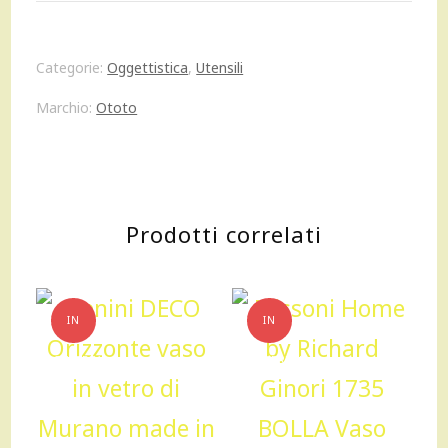
pennello
da
Categorie:
Oggettistica
,
Utensili
cucina
Marchio:
Ototo
teschio
quantità
Prodotti correlati
IN
IN
OFFERTA!
OFFERTA!