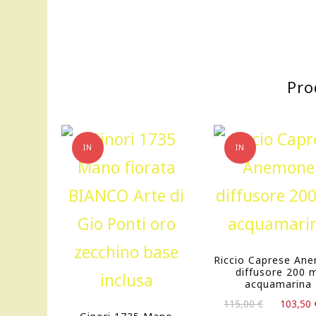
Pro
IN
IN
OFFERTA!
OFFERTA!
Riccio Caprese An
diffusore 200 
acquamarina
Il
115,00
€
103,50