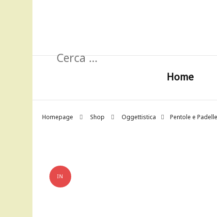
Ricerca
per:
Home
Homepage
Shop
Oggettistica
Pentole e Padell
IN
OFFERTA!