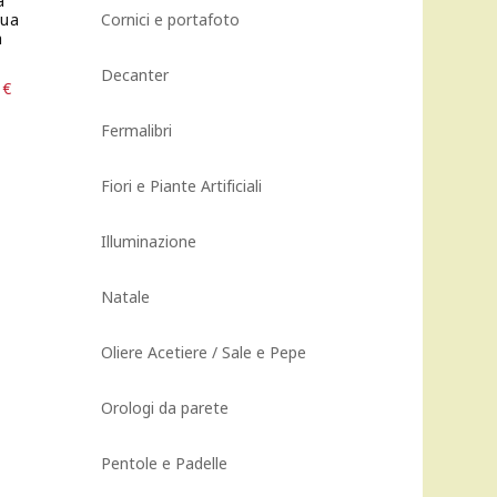
a
tua
Cornici e portafoto
a
Decanter
Il
0
€
prezzo
Fermalibri
attuale
è:
.
2.025,00 €.
Fiori e Piante Artificiali
Illuminazione
Natale
Oliere Acetiere / Sale e Pepe
Orologi da parete
Pentole e Padelle