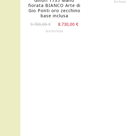
Ginori 1735 Mano
prezzo
Inclusa
fiorata BIANCO Arte di
originale
Gio Ponti oro zecchino
era:
base inclusa
115,00 €.
Il
Il
9.700,00
€
8.730,00
€
prezzo
prezzo
Iva Inclusa
originale
attuale
era:
è:
9.700,00 €.
8.730,00 €.