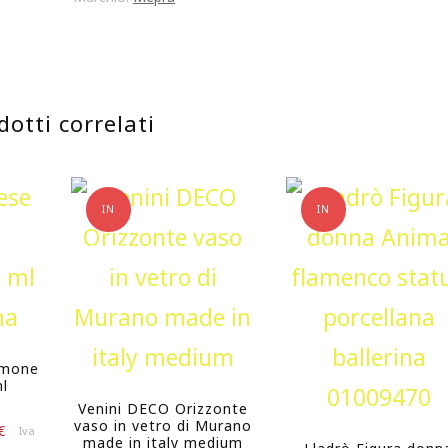
Pininfarina
22cm
in
dotti correlati
acciaio
quantità
IN
IN
OFFERTA!
OFFERTA!
emone
ml
Venini DECO Orizzonte
vaso in vetro di Murano
Il
€
Iva
made in italy medium