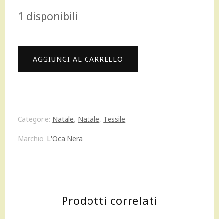
prezzo
prezzo
1 disponibili
originale
attuale
era:
è:
L'Oca
AGGIUNGI AL CARRELLO
34,00 €.
23,80 €.
Nera
Runner
Mongolfiere
Categorie:
Natale
,
Natale
,
Tessile
155x50
Marchio:
L'Oca Nera
cm
in
Tessuto
Prodotti correlati
Antimacchia