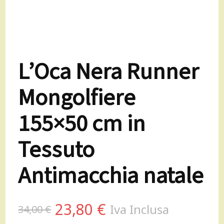
L’Oca Nera Runner
Mongolfiere
155×50 cm in
Tessuto
Antimacchia natale
Il
Il
23,80
€
Iva Inclusa
34,00
€