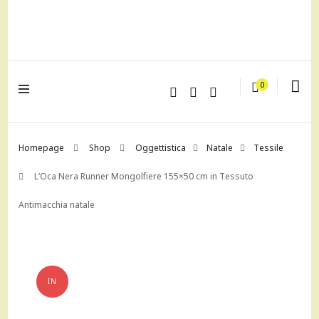
lagrustore.com
0
Homepage
Shop
Oggettistica
Natale
Tessile
L’Oca Nera Runner Mongolfiere 155×50 cm in Tessuto
Antimacchia natale
IN
OFFERTA!