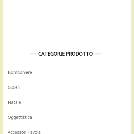
era:
è:
era:
è:
78,00 €.
54,60 €.
98,00 €.
68,60 €.
CATEGORIE PRODOTTO
Bomboniere
Gioielli
Natale
Oggettistica
Accessori Tavola