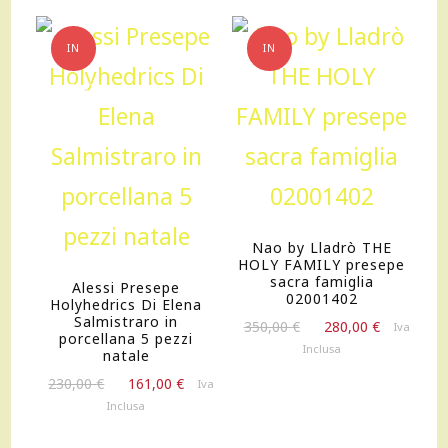
natale
quantità
IN
IN
OFFERTA!
OFFERTA!
Nao by Lladrò THE
HOLY FAMILY presepe
sacra famiglia
Alessi Presepe
02001402
Holyhedrics Di Elena
Salmistraro in
Il
Il
350,00
€
280,00
€
Iva
porcellana 5 pezzi
prezzo
prezzo
Inclusa
natale
originale
attuale
Il
Il
230,00
€
161,00
€
Iva
era:
è:
prezzo
prezzo
Inclusa
350,00 €.
280,00 €.
originale
attuale
era:
è: