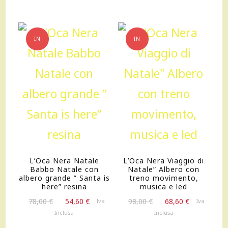
230,00 €.
161,00 €.
IN
IN
OFFERTA!
OFFERTA!
L’Oca Nera Natale
L’Oca Nera Viaggio di
Babbo Natale con
Natale” Albero con
albero grande ” Santa is
treno movimento,
here” resina
musica e led
Il
Il
Il
Il
78,00
€
54,60
€
98,00
€
68,60
€
Iva
Iva
prezzo
prezzo
prezzo
prezzo
Inclusa
Inclusa
originale
attuale
originale
attuale