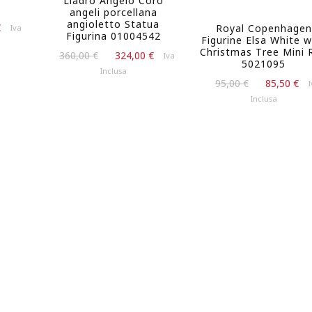
Lladrò Angelo Coro
m
angeli porcellana
angioletto Statua
Il
€
Royal Copenhagen
Iva
Figurina 01004542
Figurine Elsa White w
prezzo
Christmas Tree Mini R
Il
Il
attuale
360,00
€
324,00
€
Iva
5021095
prezzo
prezzo
è:
Inclusa
Il
Il
originale
attuale
95,00
€
85,50
€
.
95,00 €.
I
prezzo
p
era:
è:
Inclusa
originale
a
360,00 €.
324,00 €.
era:
è
95,00 €.
8