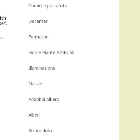
Cornici e portafoto
ith
Decanter
ef.
Fermalibri
va
rezzo
ttuale
Fiori e Piante Artificiali
:
5,50 €.
Illuminazione
Natale
Addobbi Albero
Alberi
Alzate dolci