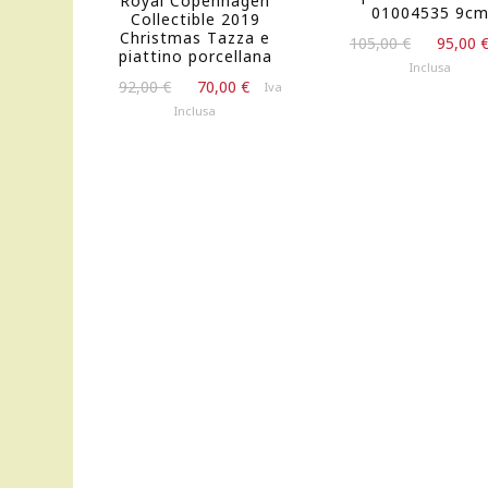
Royal Copenhagen
01004535 9c
Collectible 2019
Christmas Tazza e
Il
105,00
€
95,00
piattino porcellana
prezzo
Inclusa
Il
Il
originale
92,00
€
70,00
€
Iva
prezzo
prezzo
era:
Inclusa
originale
attuale
105,00 €
era:
è:
92,00 €.
70,00 €.