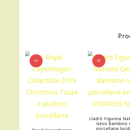
Pro
IN
IN
OFFERTA!
OFFERTA!
Lladrò Figurina Nat
Gesù Bambino 
porcellana luci