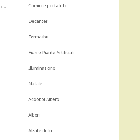
Cornici e portafoto
Il
Iva
prezzo
attuale
Decanter
è:
280,00 €.
Fermalibri
Fiori e Piante Artificiali
Illuminazione
Natale
Addobbi Albero
Alberi
Alzate dolci