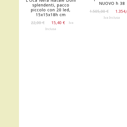
L’Oca Nera Natale Doni
NUOVO h 38
splendenti, pacco
piccolo con 20 led,
Il
1.505,00
€
1.354
15x15x18h cm
prezzo
Iva Inclusa
Il
Il
original
22,00
€
15,40
€
Iva
prezzo
prezzo
era:
Inclusa
originale
attuale
1.505,00
era:
è:
22,00 €.
15,40 €.