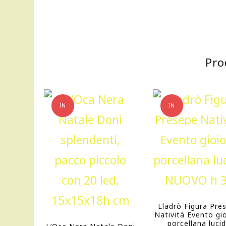
Pro
IN
IN
OFFERTA!
OFFERTA!
Lladrò Figura Pre
Natività Evento gi
porcellana luci