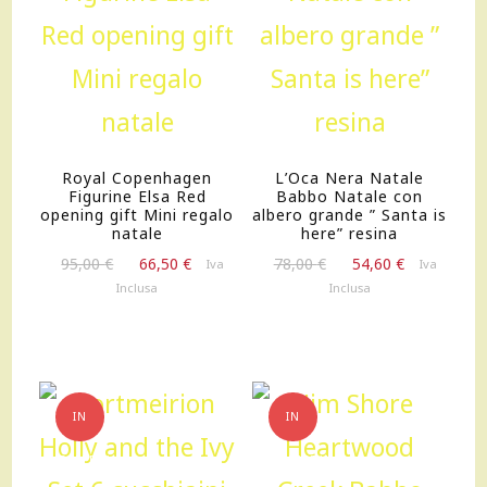
Royal Copenhagen
L’Oca Nera Natale
Figurine Elsa Red
Babbo Natale con
opening gift Mini regalo
albero grande ” Santa is
natale
here” resina
Il
Il
Il
Il
95,00
€
66,50
€
78,00
€
54,60
€
Iva
Iva
prezzo
prezzo
prezzo
prezzo
Inclusa
Inclusa
originale
attuale
originale
attuale
era:
è:
era:
è:
95,00 €.
66,50 €.
78,00 €.
54,60 €.
IN
IN
OFFERTA!
OFFERTA!