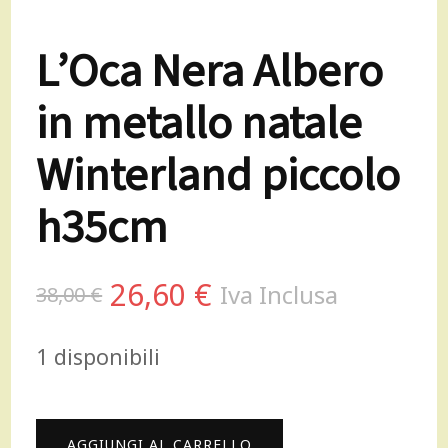
L’Oca Nera Albero
in metallo natale
Winterland piccolo
h35cm
Il
Il
26,60
€
Iva Inclusa
38,00
€
prezzo
prezzo
1 disponibili
originale
attuale
era:
è:
L'Oca
AGGIUNGI AL CARRELLO