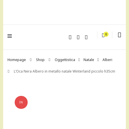
lagrustore.com
0
Homepage
Shop
Oggettistica
Natale
Alberi
L’Oca Nera Albero in metallo natale Winterland piccolo h35cm
IN
OFFERTA!