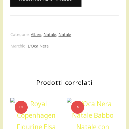
38,00 €.
26,60 €.
Nera
Albero
in
Categorie:
Alberi
,
Natale
,
Natale
metallo
Marchio:
L'Oca Nera
natale
Winterland
piccolo
Prodotti correlati
h35cm
quantità
IN
IN
OFFERTA!
OFFERTA!