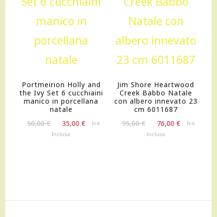
Portmeirion Holly and
Jim Shore Heartwood
the Ivy Set 6 cucchiaini
Creek Babbo Natale
manico in porcellana
con albero innevato 23
natale
cm 6011687
Il
Il
Il
Il
50,00
€
35,00
€
95,00
€
76,00
€
Iva
Iva
prezzo
prezzo
prezzo
prezzo
Inclusa
Inclusa
originale
attuale
originale
attuale
era:
è:
era:
è:
50,00 €.
35,00 €.
95,00 €.
76,00 €.