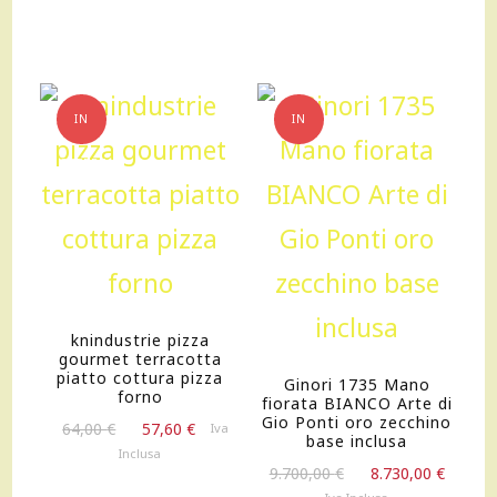
originale
attuale
originale
attua
era:
è:
era:
è:
220,00 €.
198,00 €.
2.250,00 €.
2.025,
IN
IN
OFFERTA!
OFFERTA!
knindustrie pizza
gourmet terracotta
piatto cottura pizza
Ginori 1735 Mano
forno
fiorata BIANCO Arte di
Gio Ponti oro zecchino
Il
Il
64,00
€
57,60
€
Iva
base inclusa
prezzo
prezzo
Inclusa
Il
Il
originale
attuale
9.700,00
€
8.730,00
€
prezzo
prezz
era:
è: