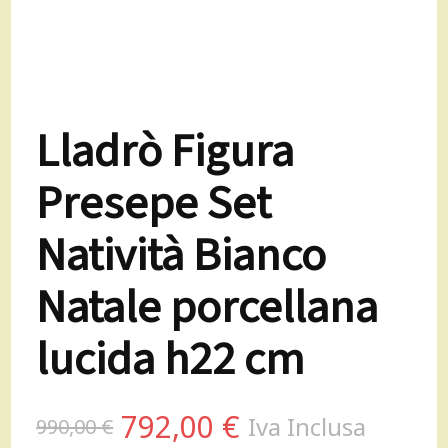
Lladrò Figura
Presepe Set
Natività Bianco
Natale porcellana
lucida h22 cm
Il
Il
792,00
€
Iva Inclusa
990,00
€