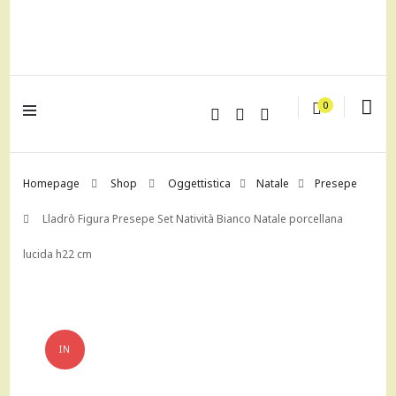
lagrustore.com
0
Homepage
Shop
Oggettistica
Natale
Presepe
Lladrò Figura Presepe Set Natività Bianco Natale porcellana
lucida h22 cm
IN
OFFERTA!