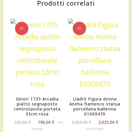
Prodotti correlati
h22
cm
quantità
IN
IN
OFFERTA!
OFFERTA!
Ginori 1735 Arcadia
Lladrò Figura donna
piatto segnaposto
Anima flamenco statua
centrotavola portata
porcellana ballerina
33cm rosa
01009470
Il
Il
Il
Il
220,00
€
198,00
€
2.250,00
€
2.025,00
€
Iva
prezzo
prezzo
prezzo
prezz
Inclusa
Iva Inclusa