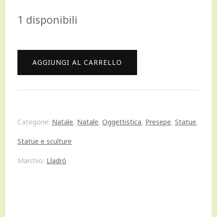
prezzo
prezzo
1 disponibili
originale
attuale
era:
è:
Lladrò
AGGIUNGI AL CARRELLO
990,00 €.
792,00 €.
Figura
Presepe
Set
Categorie:
Natale
,
Natale
,
Oggettistica
,
Presepe
,
Statue
,
Natività
Statue e sculture
Bianco
Marchio:
Lladró
Natale
porcellana
lucida