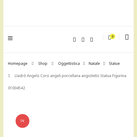
lagrustore.com
0
Homepage
Shop
Oggettistica
Natale
Statue
Lladrò Angelo Coro angeli porcellana angioletto Statua Figurina
01004542
IN
OFFERTA!