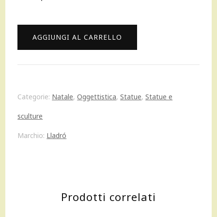
originale
attuale
era:
è:
Lladrò
AGGIUNGI AL CARRELLO
360,00 €.
324,00 €.
Angelo
Coro
angeli
Categorie:
Natale
,
Oggettistica
,
Statue
,
Statue e
porcellana
sculture
angioletto
Marchio:
Lladró
Statua
Figurina
01004542
Prodotti correlati
quantità