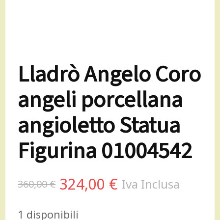
Lladrò Angelo Coro
angeli porcellana
angioletto Statua
Figurina 01004542
Il
Il
324,00
€
Iva Inclusa
360,00
€
prezzo
prezzo
1 disponibili