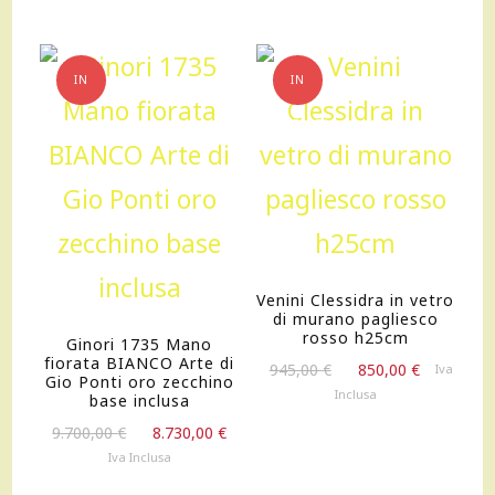
230,00 €.
161,00 €.
IN
IN
OFFERTA!
OFFERTA!
Venini Clessidra in vetro
di murano pagliesco
rosso h25cm
Ginori 1735 Mano
fiorata BIANCO Arte di
Il
Il
945,00
€
850,00
€
Iva
Gio Ponti oro zecchino
prezzo
prezzo
Inclusa
base inclusa
originale
attuale
Il
Il
9.700,00
€
8.730,00
€
era:
è:
prezzo
prezzo
Iva Inclusa
945,00 €.
850,00 €.
originale
attuale