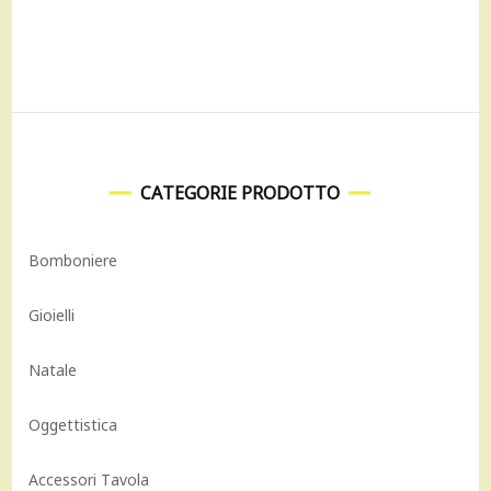
era:
è:
9.700,00 €.
8.730,00 €.
CATEGORIE PRODOTTO
Bomboniere
Gioielli
Natale
Oggettistica
Accessori Tavola