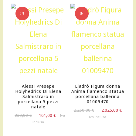
IN
IN
OFFERTA!
OFFERTA!
Alessi Presepe
Lladrò Figura donna
Holyhedrics Di Elena
Anima flamenco statua
Salmistraro in
porcellana ballerina
porcellana 5 pezzi
01009470
natale
Il
Il
2.250,00
€
2.025,00
€
Il
Il
230,00
€
161,00
€
Iva
prezzo
prezz
Iva Inclusa
prezzo
prezzo
originale
attua
Inclusa
originale
attuale
era:
è:
era:
è:
2.250,00 €.
2.025,