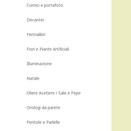
prezzo
Cornici e portafoto
attuale
è:
.
4.491,00 €.
Decanter
Fermalibri
Fiori e Piante Artificiali
Illuminazione
Natale
Oliere Acetiere / Sale e Pepe
Orologi da parete
Pentole e Padelle