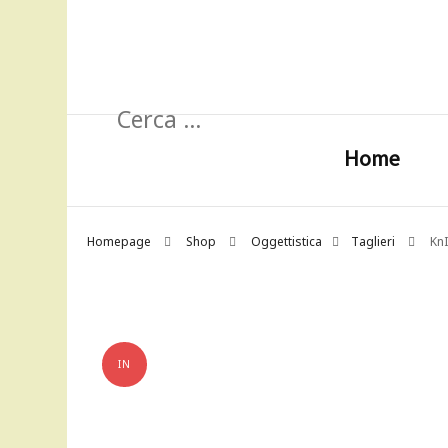
Ricerca
per:
Home
Homepage
Shop
Oggettistica
Taglieri
KnI
IN
OFFERTA!