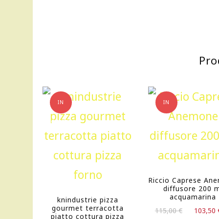
Pro
IN
IN
OFFERTA!
OFFERTA!
Riccio Caprese An
diffusore 200 
acquamarina
knindustrie pizza
gourmet terracotta
Il
115,00
€
103,50
piatto cottura pizza