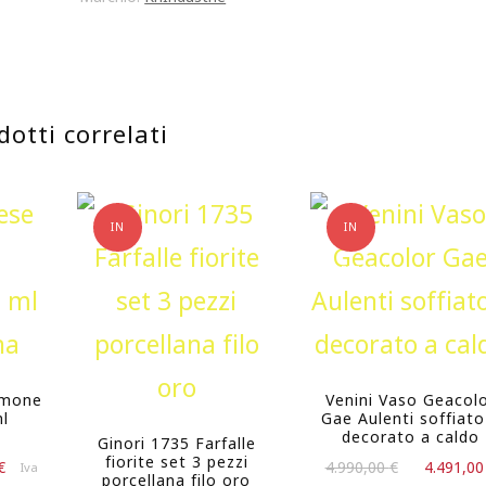
noce
canaletto
51*21cm
dotti correlati
quantità
IN
IN
OFFERTA!
OFFERTA!
emone
Venini Vaso Geacol
ml
Gae Aulenti soffiato
decorato a caldo
Ginori 1735 Farfalle
fiorite set 3 pezzi
Il
Il
€
4.990,00
€
4.491,0
Iva
porcellana filo oro