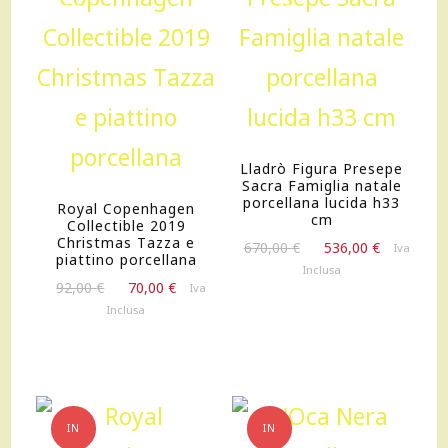
OFFERTA!
OFFERTA!
Lladrò Figura Presepe
Sacra Famiglia natale
porcellana lucida h33
Royal Copenhagen
cm
Collectible 2019
Christmas Tazza e
Il
Il
670,00
€
536,00
€
Iva
piattino porcellana
prezzo
prezzo
Inclusa
Il
Il
originale
attuale
92,00
€
70,00
€
Iva
prezzo
prezzo
era:
è:
Inclusa
originale
attuale
670,00 €.
536,00 €.
era:
è:
92,00 €.
70,00 €.
IN
IN