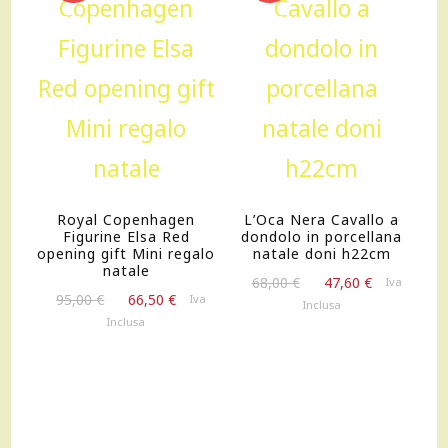
OFFERTA!
OFFERTA!
Royal Copenhagen
L’Oca Nera Cavallo a
Figurine Elsa Red
dondolo in porcellana
opening gift Mini regalo
natale doni h22cm
natale
Il
Il
68,00
€
47,60
€
Iva
Il
Il
95,00
€
66,50
€
Iva
prezzo
prezzo
Inclusa
prezzo
prezzo
originale
attuale
Inclusa
originale
attuale
era:
è:
era:
è:
68,00 €.
47,60 €.
95,00 €.
66,50 €.