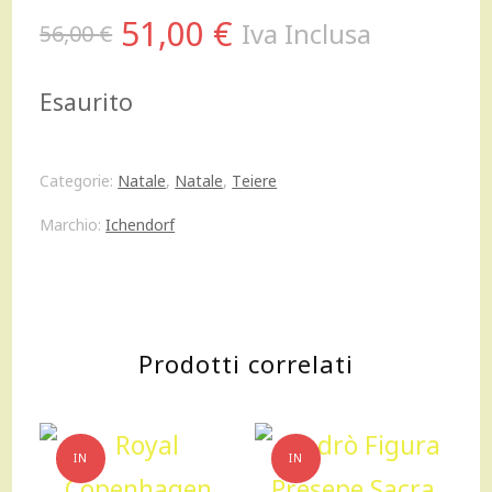
Il
Il
51,00
€
Iva Inclusa
56,00
€
prezzo
prezzo
Esaurito
originale
attuale
era:
è:
Categorie:
Natale
,
Natale
,
Teiere
56,00 €.
51,00 €.
Marchio:
Ichendorf
Prodotti correlati
IN
IN