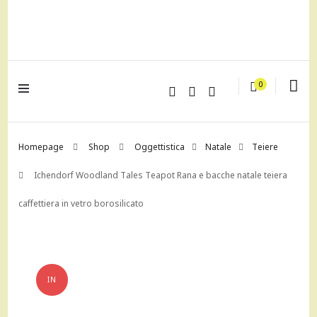
lagrustore.com
0
Homepage
Shop
Oggettistica
Natale
Teiere
Ichendorf Woodland Tales Teapot Rana e bacche natale teiera
caffettiera in vetro borosilicato
IN
OFFERTA!