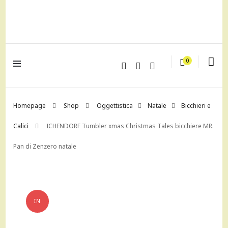
lagrustore.com
0
Homepage
Shop
Oggettistica
Natale
Bicchieri e
Calici
ICHENDORF Tumbler xmas Christmas Tales bicchiere MR.
Pan di Zenzero natale
IN
OFFERTA!