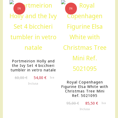
IN
IN
OFFERTA!
OFFERTA!
Portmeirion Holly and
the Ivy Set 4 bicchieri
tumbler in vetro natale
Il
Il
60,00
€
54,00
€
Iva
Royal Copenhagen
prezzo
prezzo
Inclusa
Figurine Elsa White with
originale
attuale
Christmas Tree Mini
era:
è:
Ref. 5021095
60,00 €.
54,00 €.
Il
Il
95,00
€
85,50
€
Iva
prezzo
prezzo
Inclusa
originale
attuale