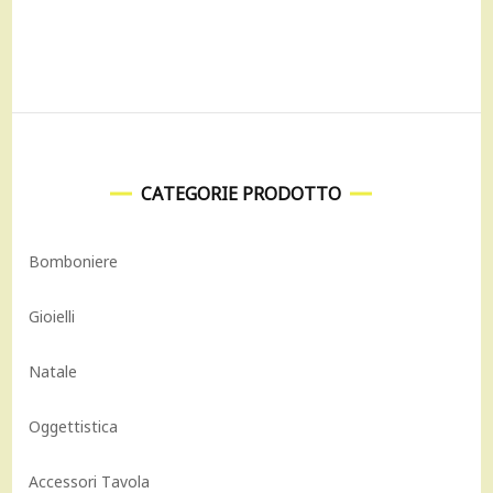
era:
è:
95,00 €.
85,50 €.
CATEGORIE PRODOTTO
Bomboniere
Gioielli
Natale
Oggettistica
Accessori Tavola