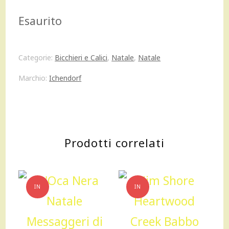
prezzo
prezzo
Esaurito
originale
attuale
era:
è:
Categorie:
Bicchieri e Calici
,
Natale
,
Natale
16,00 €.
11,20 €.
Marchio:
Ichendorf
Prodotti correlati
IN
IN
OFFERTA!
OFFERTA!