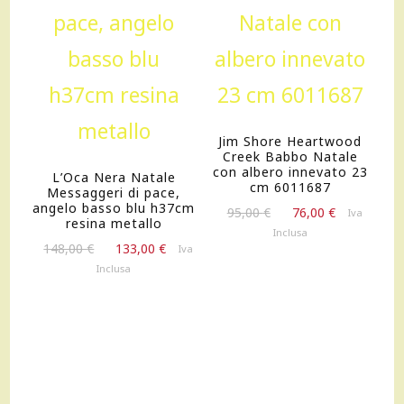
Jim Shore Heartwood
Creek Babbo Natale
con albero innevato 23
L’Oca Nera Natale
cm 6011687
Messaggeri di pace,
angelo basso blu h37cm
Il
Il
95,00
€
76,00
€
Iva
resina metallo
prezzo
prezzo
Inclusa
Il
Il
originale
attuale
148,00
€
133,00
€
Iva
prezzo
prezzo
era:
è:
Inclusa
originale
attuale
95,00 €.
76,00 €.
era:
è:
148,00 €.
133,00 €.