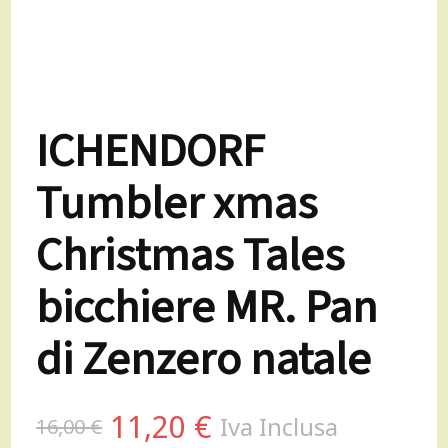
ICHENDORF
Tumbler xmas
Christmas Tales
bicchiere MR. Pan
di Zenzero natale
Il
Il
11,20
€
Iva Inclusa
16,00
€