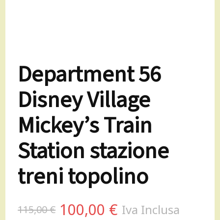
Department 56
Disney Village
Mickey’s Train
Station stazione
treni topolino
Il
Il
100,00
€
Iva Inclusa
115,00
€