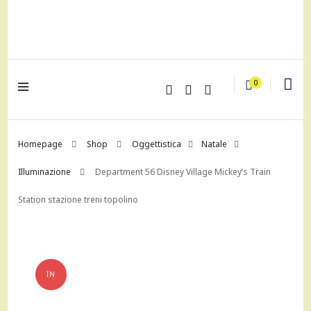
lagrustore.com
0
Homepage
Shop
Oggettistica
Natale
Illuminazione
Department 56 Disney Village Mickey’s Train
Station stazione treni topolino
IN
OFFERTA!