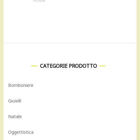
Inclusa
originale
attuale
era:
è:
320,00 €.
288,00 €.
CATEGORIE PRODOTTO
Bomboniere
Gioielli
Natale
Oggettistica