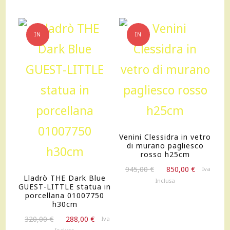
9.700,00 €.
8.730,00 €.
IN
IN
OFFERTA!
OFFERTA!
Venini Clessidra in vetro
di murano pagliesco
rosso h25cm
Il
Il
945,00
€
850,00
€
Iva
Lladrò THE Dark Blue
prezzo
prezzo
Inclusa
GUEST-LITTLE statua in
originale
attuale
porcellana 01007750
era:
è:
h30cm
945,00 €.
850,00 €.
Il
Il
320,00
€
288,00
€
Iva
prezzo
prezzo