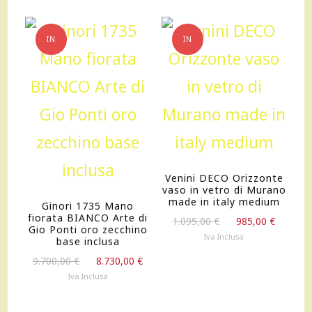
topolino
quantità
IN
IN
OFFERTA!
OFFERTA!
Venini DECO Orizzonte
vaso in vetro di Murano
made in italy medium
Ginori 1735 Mano
fiorata BIANCO Arte di
Il
Il
1.095,00
€
985,00
€
Gio Ponti oro zecchino
prezzo
prezz
Iva Inclusa
base inclusa
originale
attual
Il
Il
9.700,00
€
8.730,00
€
era:
è:
prezzo
prezzo
Iva Inclusa
1.095,00 €.
985,00
originale
attuale
era:
è: