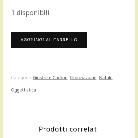
prezzo
prezzo
1 disponibili
originale
attuale
era:
è:
Department
AGGIUNGI AL CARRELLO
115,00 €.
100,00 €.
56
Disney
Village
Categorie:
Giostre e Carillon
,
Illuminazione
,
Natale
,
Mickey's
Oggettistica
Train
Station
stazione
Prodotti correlati
treni