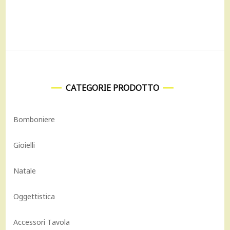
1.095,00 €.
985,00
64,00 €.
57,60 €.
CATEGORIE PRODOTTO
Bomboniere
Gioielli
Natale
Oggettistica
Accessori Tavola