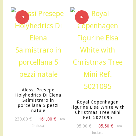
con
greca
IN
IN
quantità
OFFERTA!
OFFERTA!
Alessi Presepe
Holyhedrics Di Elena
Salmistraro in
Royal Copenhagen
porcellana 5 pezzi
Figurine Elsa White with
natale
Christmas Tree Mini
Ref. 5021095
Il
Il
230,00
€
161,00
€
Iva
prezzo
prezzo
Il
Il
95,00
€
85,50
€
Inclusa
Iva
originale
attuale
prezzo
prezzo
Inclusa