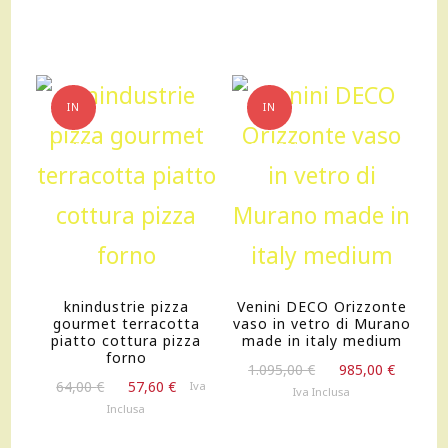
era:
è:
originale
attuale
230,00 €.
161,00 €.
era:
è:
95,00 €.
85,50 €.
IN
IN
OFFERTA!
OFFERTA!
knindustrie pizza
Venini DECO Orizzonte
gourmet terracotta
vaso in vetro di Murano
piatto cottura pizza
made in italy medium
forno
Il
Il
1.095,00
€
985,00
€
Il
Il
64,00
€
57,60
€
Iva
prezzo
prezz
Iva Inclusa
prezzo
prezzo
originale
attual
Inclusa
originale
attuale
era:
è:
era:
è: