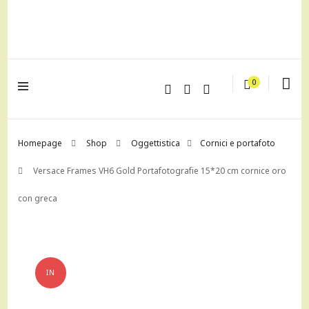
lagrustore.com
0
Homepage
Shop
Oggettistica
Cornici e portafoto
Versace Frames VH6 Gold Portafotografie 15*20 cm cornice oro
con greca
IN
OFFERTA!