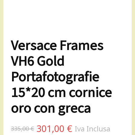
Versace Frames
VH6 Gold
Portafotografie
15*20 cm cornice
oro con greca
Il
Il
301,00
€
Iva Inclusa
335,00
€