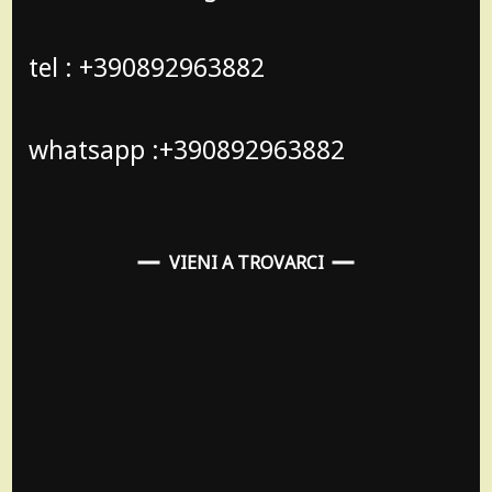
tel : +390892963882
whatsapp :+390892963882
VIENI A TROVARCI