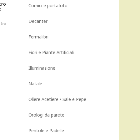
tro
Cornici e portafoto
o
Decanter
Il
Iva
prezzo
attuale
Fermalibri
è:
850,00 €.
Fiori e Piante Artificiali
Illuminazione
Natale
Oliere Acetiere / Sale e Pepe
Orologi da parete
Pentole e Padelle