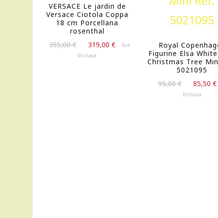
VERSACE Le jardin de
Versace Ciotola Coppa
18 cm Porcellana
rosenthal
Il
Il
355,00
€
319,00
€
Royal Copenhag
Iva
Figurine Elsa White
prezzo
prezzo
Inclusa
Christmas Tree Min
originale
attuale
5021095
era:
è:
Il
95,00
€
85,50
€
355,00 €.
319,00 €.
prezzo
Inclusa
originale
era:
95,00 €.