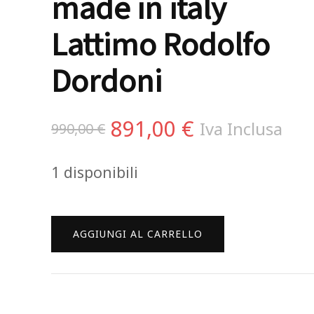
made in italy
Lattimo Rodolfo
Dordoni
Il
Il
891,00
€
Iva Inclusa
990,00
€
prezzo
prezzo
1 disponibili
originale
attuale
era:
è:
Venini
AGGIUNGI AL CARRELLO
990,00 €.
891,00 €.
Re
vaso
in