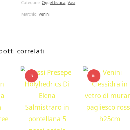
Categorie:
Oggettistica
,
Vasi
vetro
Marchio:
Venini
di
Murano
made
dotti correlati
in
italy
Lattimo
IN
IN
Rodolfo
OFFERTA!
OFFERTA!
Dordoni
quantità