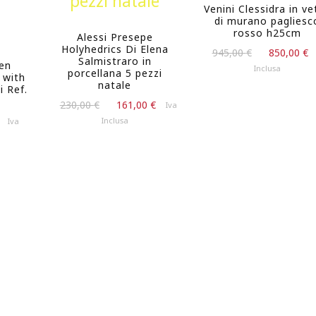
Venini Clessidra in ve
di murano pagliesc
rosso h25cm
Alessi Presepe
Holyhedrics Di Elena
Il
945,00
€
850,00
€
Salmistraro in
en
prezzo
Inclusa
porcellana 5 pezzi
 with
originale
natale
i Ref.
era:
Il
Il
230,00
€
161,00
€
Iva
945,00 €.
prezzo
prezzo
Il
Inclusa
Iva
originale
attuale
prezzo
era:
è:
attuale
230,00 €.
161,00 €.
è:
85,50 €.