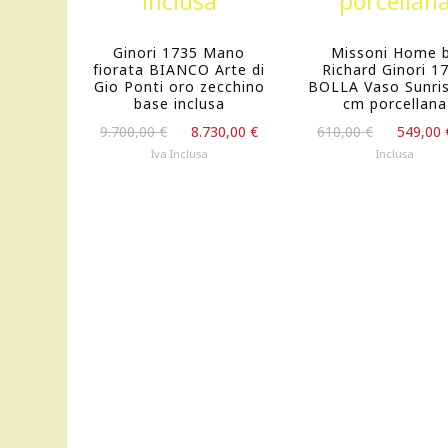
Ginori 1735 Mano
Missoni Home 
fiorata BIANCO Arte di
Richard Ginori 1
Gio Ponti oro zecchino
BOLLA Vaso Sunri
base inclusa
cm porcellana
Il
Il
Il
9.700,00
€
8.730,00
€
610,00
€
549,00
prezzo
prezzo
prezzo
Iva Inclusa
Inclusa
originale
attuale
originale
era:
è:
era:
9.700,00 €.
8.730,00 €.
610,00 €.