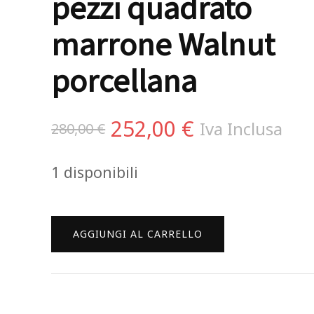
pezzi quadrato
marrone Walnut
porcellana
Il
Il
252,00
€
Iva Inclusa
280,00
€
prezzo
prezzo
1 disponibili
originale
attuale
era:
è:
Rosenthal
AGGIUNGI AL CARRELLO
280,00 €.
252,00 €.
Mesh
Servizio
piatti