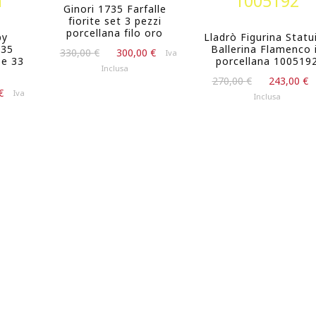
Ginori 1735 Farfalle
fiorite set 3 pezzi
porcellana filo oro
by
Lladrò Figurina Statu
735
Ballerina Flamenco 
Il
Il
330,00
€
300,00
€
Iva
se 33
porcellana 100519
prezzo
prezzo
Inclusa
Il
originale
attuale
270,00
€
243,00
€
Il
€
Iva
prezzo
era:
è:
Inclusa
prezzo
originale
330,00 €.
300,00 €.
attuale
era:
è:
270,00 €.
549,00 €.