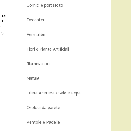
Cornici e portafoto
ina
Decanter
in
2
Il
Iva
Fermalibri
prezzo
attuale
Fiori e Piante Artificiali
è:
243,00 €.
Illuminazione
Natale
Oliere Acetiere / Sale e Pepe
Orologi da parete
Pentole e Padelle