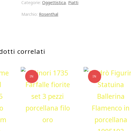
Categorie:
Oggettistica
,
Piatti
18
Marchio:
Rosenthal
pezzi
quadrato
marrone
dotti correlati
Walnut
porcellana
quantità
IN
IN
OFFERTA!
OFFERTA!