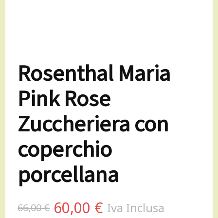
Rosenthal Maria
Pink Rose
Zuccheriera con
coperchio
porcellana
Il
Il
60,00
€
Iva Inclusa
66,00
€