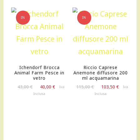
IN
IN
OFFERTA!
OFFERTA!
Ichendorf Brocca
Riccio Caprese
Animal Farm Pesce in
Anemone diffusore 200
vetro
ml acquamarina
Il
Il
Il
Il
43,00
€
40,00
€
115,00
€
103,50
€
Iva
Iva
prezzo
prezzo
prezzo
prezzo
Inclusa
Inclusa
originale
attuale
originale
attuale
era:
è:
era:
è:
43,00 €.
40,00 €.
115,00 €.
103,50 €.