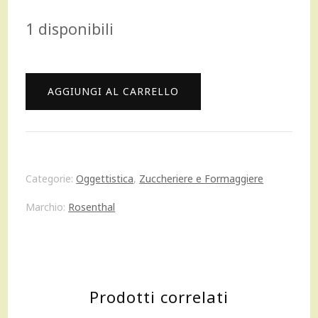
prezzo
prezzo
1 disponibili
originale
attuale
era:
è:
Rosenthal
AGGIUNGI AL CARRELLO
66,00 €.
60,00 €.
Maria
Pink
Rose
Categorie:
Oggettistica
,
Zuccheriere e Formaggiere
Zuccheriera
Marchio:
Rosenthal
con
coperchio
porcellana
Prodotti correlati
quantità