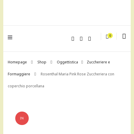
lagrustore.com
0
Homepage
Shop
Oggettistica
Zuccheriere e
Formaggiere
Rosenthal Maria Pink Rose Zuccheriera con
coperchio porcellana
IN
OFFERTA!