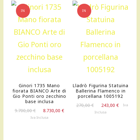
IN
IN
OFFERTA!
OFFERTA!
Ginori 1735 Mano
Lladrò Figurina Statuina
fiorata BIANCO Arte di
Ballerina Flamenco in
Gio Ponti oro zecchino
porcellana 1005192
base inclusa
Il
Il
270,00
€
243,00
€
Iva
Il
Il
9.700,00
€
8.730,00
€
prezzo
prezzo
Inclusa
prezzo
prezzo
originale
attuale
Iva Inclusa
originale
attuale
era:
è:
era:
è:
270,00 €.
243,00 €.
9.700,00 €.
8.730,00 €.