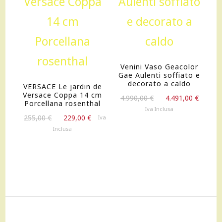
Venini Vaso Geacolor
Gae Aulenti soffiato e
decorato a caldo
VERSACE Le jardin de
Versace Coppa 14 cm
Il
Il
4.990,00
€
4.491,00
€
Porcellana rosenthal
prezzo
prezz
Iva Inclusa
Il
Il
originale
attua
255,00
€
229,00
€
Iva
prezzo
prezzo
era:
è:
Inclusa
originale
attuale
4.990,00 €.
4.491,
era:
è:
255,00 €.
229,00 €.