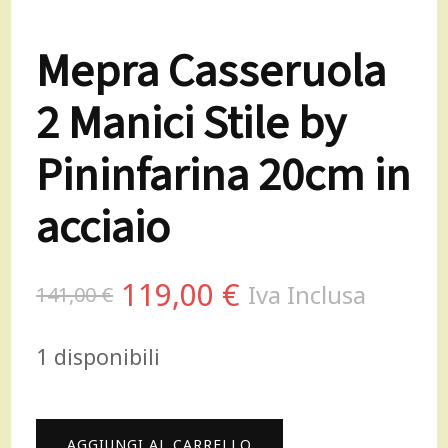
Mepra Casseruola
2 Manici Stile by
Pininfarina 20cm in
acciaio
Il
Il
119,00
€
Iva Inclusa
141,00
€
prezzo
prezzo
1 disponibili
originale
attuale
era:
è:
Mepra
AGGIUNGI AL CARRELLO