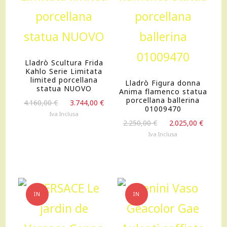
Lladrò Scultura Frida
Kahlo Serie Limitata
limited porcellana
Lladrò Figura donna
statua NUOVO
Anima flamenco statua
porcellana ballerina
Il
Il
4.160,00
€
3.744,00
€
01009470
prezzo
prezzo
Iva Inclusa
Il
Il
originale
attuale
2.250,00
€
2.025,00
€
prezzo
prezz
era:
è:
Iva Inclusa
originale
attua
4.160,00 €.
3.744,00 €.
era:
è:
2.250,00 €.
2.025,
IN
IN
OFFERTA!
OFFERTA!