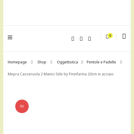
lagrustore.com
0
Homepage
Shop
Oggettistica
Pentole e Padelle
Mepra Casseruola 2 Manici Stile by Pininfarina 20cm in acciaio
IN
OFFERTA!