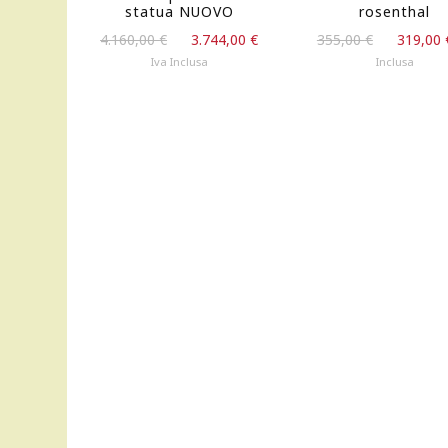
statua NUOVO
rosenthal
Il
Il
Il
4.160,00
€
3.744,00
€
355,00
€
319,00
prezzo
prezzo
prezzo
Iva Inclusa
Inclusa
originale
attuale
originale
era:
è:
era:
4.160,00 €.
3.744,00 €.
355,00 €.