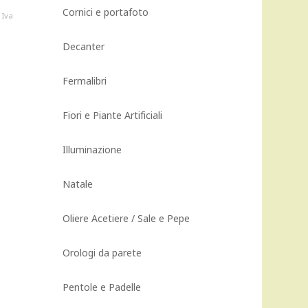
Cornici e portafoto
Il
Iva
prezzo
attuale
Decanter
è:
850,00 €.
Fermalibri
Fiori e Piante Artificiali
Illuminazione
Natale
Oliere Acetiere / Sale e Pepe
Orologi da parete
Pentole e Padelle