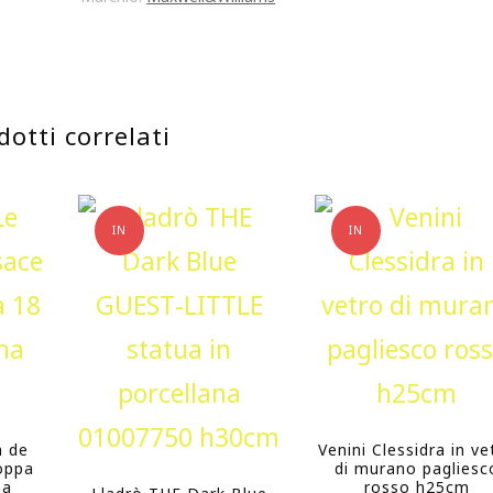
DICE
CEPPO
COLTELLI
dotti correlati
FORMAGGIO
bianco
quantità
IN
IN
OFFERTA!
OFFERTA!
n de
Venini Clessidra in ve
oppa
di murano pagliesc
na
rosso h25cm