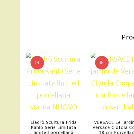
Pro
IN
IN
OFFERTA!
OFFERTA!
Lladrò Scultura Frida
VERSACE Le jardi
Kahlo Serie Limitata
Versace Ciotola C
limited porcellana
18 cm Porcella