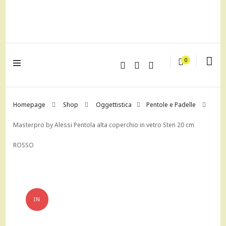
lagrustore.com
0
Homepage
Shop
Oggettistica
Pentole e Padelle
Masterpro by Alessi Pentola alta coperchio in vetro Sten 20 cm
ROSSO
IN
OFFERTA!