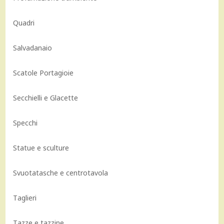
Quadri
Salvadanaio
Scatole Portagioie
Secchielli e Glacette
Specchi
Statue e sculture
Svuotatasche e centrotavola
Taglieri
Tazze e tazzine