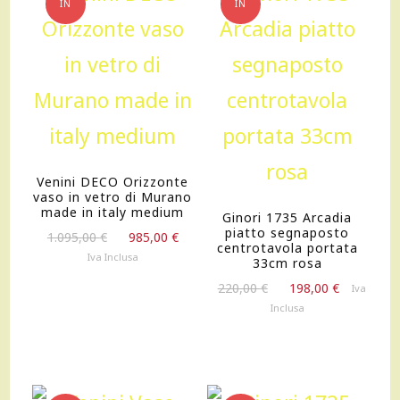
cm
IN
IN
ROSSO
OFFERTA!
OFFERTA!
quantità
Venini DECO Orizzonte
vaso in vetro di Murano
made in italy medium
Ginori 1735 Arcadia
piatto segnaposto
Il
Il
1.095,00
€
985,00
€
centrotavola portata
prezzo
prezzo
Iva Inclusa
33cm rosa
originale
attuale
Il
Il
220,00
€
198,00
€
Iva
era:
è:
prezzo
prezzo
Inclusa
1.095,00 €.
985,00 €.
originale
attuale
era:
è:
220,00 €.
198,00 €.