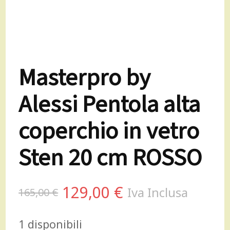
Masterpro by
Alessi Pentola alta
coperchio in vetro
Sten 20 cm ROSSO
Il
Il
129,00
€
Iva Inclusa
165,00
€
prezzo
prezzo
1 disponibili