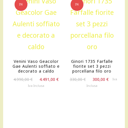
IN
IN
OFFERTA!
OFFERTA!
Venini Vaso Geacolor
Ginori 1735 Farfalle
Gae Aulenti soffiato e
fiorite set 3 pezzi
decorato a caldo
porcellana filo oro
Il
Il
Il
Il
4.990,00
€
4.491,00
€
330,00
€
300,00
€
Iva
prezzo
prezzo
prezzo
prezzo
Iva Inclusa
Inclusa
originale
attuale
originale
attuale
era:
è:
era:
è:
4.990,00 €.
4.491,00 €.
330,00 €.
300,00 €.