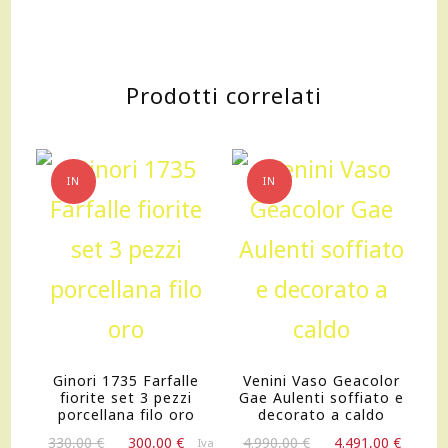
Prodotti correlati
IN
IN
OFFERTA!
OFFERTA!
Ginori 1735 Farfalle
Venini Vaso Geacolor
fiorite set 3 pezzi
Gae Aulenti soffiato e
porcellana filo oro
decorato a caldo
Il
Il
Il
Il
330,00
€
300,00
€
4.990,00
€
4.491,00
€
Iva