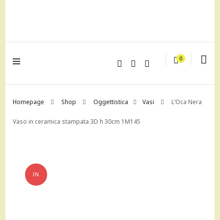
lagrustore.com
0
Homepage
Shop
Oggettistica
Vasi
L’Oca Nera
Vaso in ceramica stampata 3D h 30cm 1M145
IN
OFFERTA!