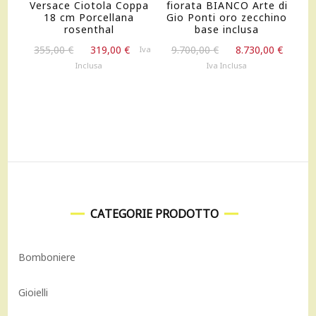
Versace Ciotola Coppa
fiorata BIANCO Arte di
18 cm Porcellana
Gio Ponti oro zecchino
rosenthal
base inclusa
Il
Il
Il
Il
355,00
€
319,00
€
9.700,00
€
8.730,00
€
Iva
prezzo
prezzo
prezzo
prezz
Inclusa
Iva Inclusa
originale
attuale
originale
attua
era:
è:
era:
è:
355,00 €.
319,00 €.
9.700,00 €.
8.730,
CATEGORIE PRODOTTO
Bomboniere
Gioielli