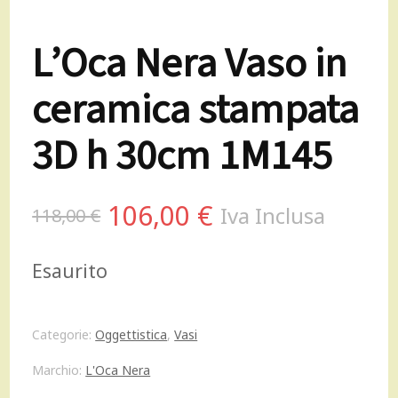
L’Oca Nera Vaso in
ceramica stampata
3D h 30cm 1M145
Il
Il
106,00
€
Iva Inclusa
118,00
€
prezzo
prezzo
Esaurito
originale
attuale
era:
è:
Categorie:
Oggettistica
,
Vasi
118,00 €.
106,00 €.
Marchio:
L'Oca Nera